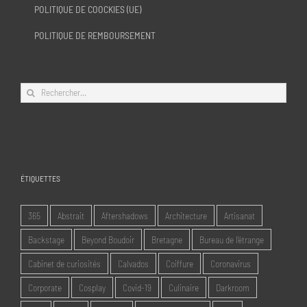
POLITIQUE DE COOCKIES (UE)
POLITIQUE DE REMBOURSEMENT
Rechercher:
ÉTIQUETTES
365
Abstrait
Aftershadows
Architecture
Artisanat
Backstage
Beyond Boudoir
Bretagne
Bureau de l'étrange
Cabinet de curiosités
Calvados
Coiffure
Coronavirus
Corporate
Cosplay
Covid-19
Culinaire
Darkroom