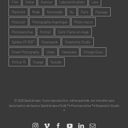
Film
Grèce
Humour
Laboratoire photo
Lara
Maternité
Mode
Normandie
Nu
Paris
Paysage
Photocall
Photographie Argentique
Photo macro
Photosensitive
Portrait
Saint-Pierre-en-Auge
Sphère VR 360°
Steampunk
Steamshot Studio
Street Photography
Urbex
Venezuela
Vintage Glass
Virtical 15
Voyage
Youtube
© 2025 David Arráez. Toute reproduction, même partielle, est interdite sans
l'autorisation de l'auteur David Arráez • Pix2b ® • Photosensitive ® • Steamshot Studio
®
Instagram
Vimeo
Facebook
YouTube
LinkedIn
Email