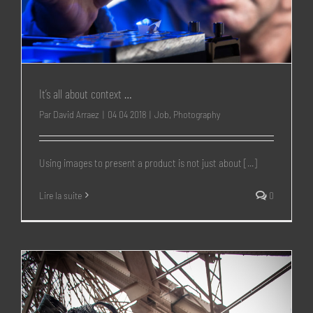
It’s all about context …
Par
David Arraez
|
04 04 2018
|
Job
,
Photography
Using images to present a product is not just about [...]
Lire la suite
0