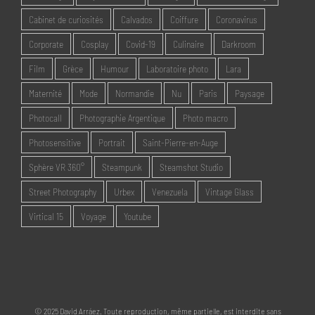
Cabinet de curiosités
Calvados
Coiffure
Coronavirus
Corporate
Cosplay
Covid-19
Culinaire
Darkroom
Film
Grèce
Humour
Laboratoire photo
Lara
Maternité
Mode
Normandie
Nu
Paris
Paysage
Photocall
Photographie Argentique
Photo macro
Photosensitive
Portrait
Saint-Pierre-en-Auge
Sphère VR 360°
Steampunk
Steamshot Studio
Street Photography
Urbex
Venezuela
Vintage Glass
Virtical 15
Voyage
Youtube
© 2025 David Arráez. Toute reproduction, même partielle, est interdite sans