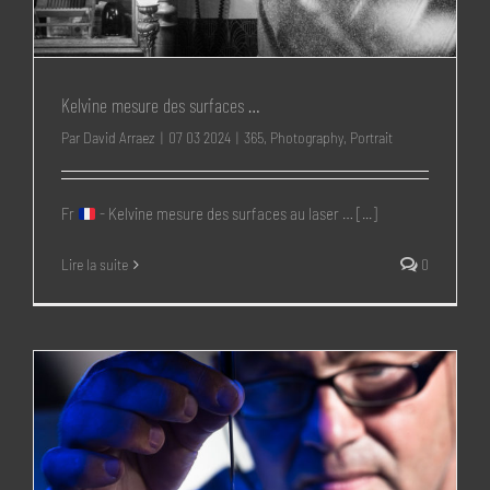
Kelvine mesure des surfaces …
Par
David Arraez
|
07 03 2024
|
365
,
Photography
,
Portrait
Fr
- Kelvine mesure des surfaces au laser … [...]
Lire la suite
0