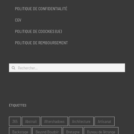
POLITIQUE DE CONFIDENTIALITÉ
CGV
POLITIQUE DE COOCKIES (UE)
POLITIQUE DE REMBOURSEMENT
Rechercher:
ÉTIQUETTES
365
Abstrait
Aftershadows
Architecture
Artisanat
Backstage
Beyond Boudoir
Bretagne
Bureau de l'étrange