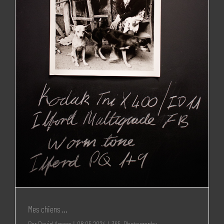
Mes chiens …
Par
David Arraez
|
08 05 2024
|
365
,
Photography