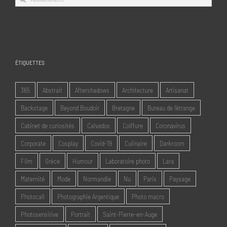
ÉTIQUETTES
365
Abstrait
Aftershadows
Architecture
Artisanat
Backstage
Beyond Boudoir
Bretagne
Bureau de l'étrange
Cabinet de curiosités
Calvados
Coiffure
Coronavirus
Corporate
Cosplay
Covid-19
Culinaire
Darkroom
Film
Grèce
Humour
Laboratoire photo
Lara
Maternité
Mode
Normandie
Nu
Paris
Paysage
Photocall
Photographie Argentique
Photo macro
Photosensitive
Portrait
Saint-Pierre-en-Auge