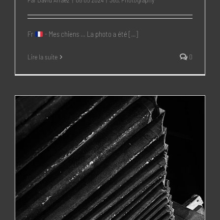
Fr
- Mes chiens … La photo a été [...]
Lire la suite
0