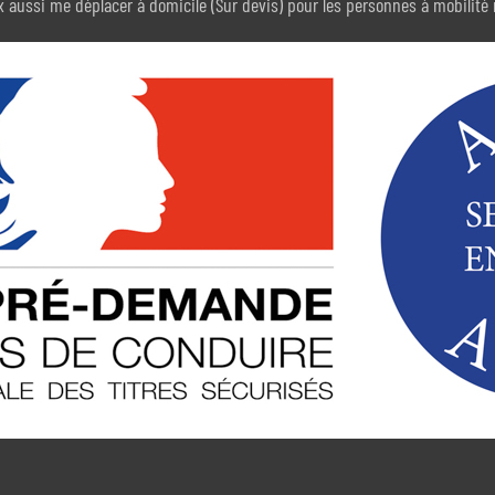
 aussi me déplacer à domicile (Sur devis) pour les personnes à mobilité 