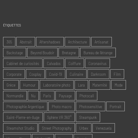
ÉTIQUETTES
365
Abstrait
Aftershadows
Architecture
Artisanat
Backstage
Beyond Boudoir
Bretagne
Bureau de l'étrange
Cabinet de curiosités
Calvados
Coiffure
Coronavirus
Corporate
Cosplay
Covid-19
Culinaire
Darkroom
Film
Grèce
Humour
Laboratoire photo
Lara
Maternité
Mode
Normandie
Nu
Paris
Paysage
Photocall
Photographie Argentique
Photo macro
Photosensitive
Portrait
Saint-Pierre-en-Auge
Sphère VR 360°
Steampunk
Steamshot Studio
Street Photography
Urbex
Venezuela