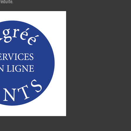
réduite
.