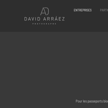
Passer
au
ENTREPRISES
PARTI
contenu
Pour les passeports biom