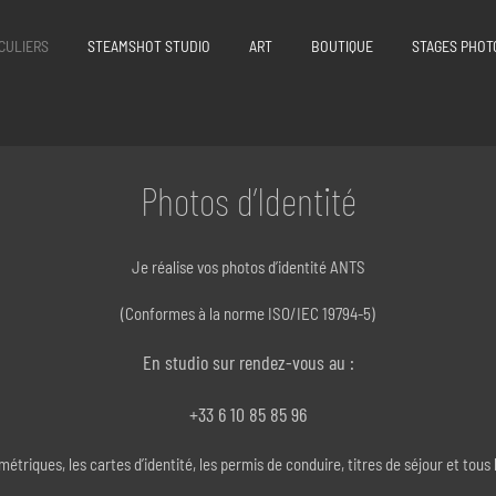
CULIERS
STEAMSHOT STUDIO
ART
BOUTIQUE
STAGES PHOT
Photos d’Identité
Je réalise vos photos d’identité ANTS
(Conformes à la norme ISO/IEC 19794-5)
En studio sur rendez-vous au :
+33 6 10 85 85 96
étriques, les cartes d’identité, les permis de conduire, titres de séjour et tous