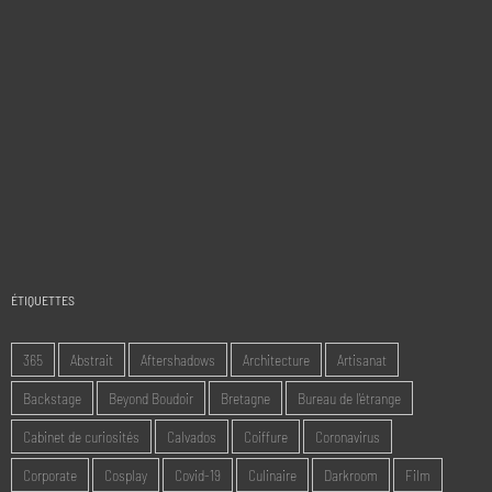
ÉTIQUETTES
365
Abstrait
Aftershadows
Architecture
Artisanat
Backstage
Beyond Boudoir
Bretagne
Bureau de l'étrange
Cabinet de curiosités
Calvados
Coiffure
Coronavirus
Corporate
Cosplay
Covid-19
Culinaire
Darkroom
Film