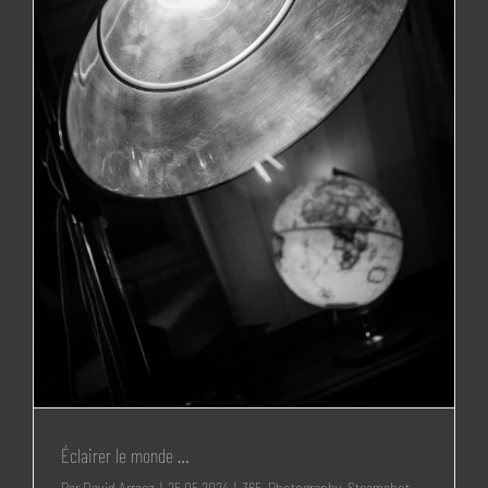
Éclairer le monde …
Par
David Arraez
|
25 05 2024
|
365
,
Photography
,
Steamshot