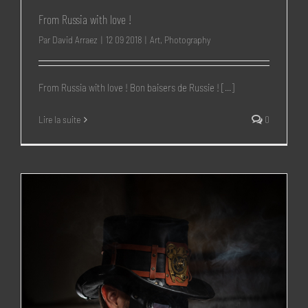
From Russia with love !
Par
David Arraez
|
12 09 2018
|
Art
,
Photography
From Russia with love ! Bon baisers de Russie ! [...]
Lire la suite
0