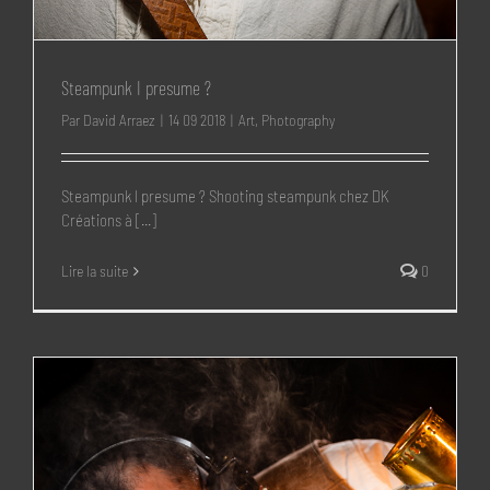
Steampunk I presume ?
Par
David Arraez
|
14 09 2018
|
Art
,
Photography
Steampunk I presume ? Shooting steampunk chez DK
Créations à [...]
Lire la suite
0