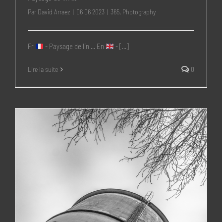
Par
David Arraez
|
06 06 2023
|
365
,
Photography
Fr
- Paysage de lin ... En
- [...]
Lire la suite
0