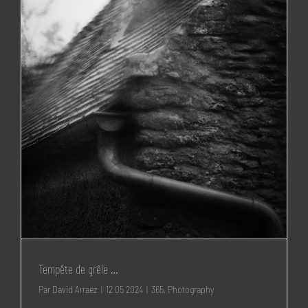
Tempête de grêle …
Par
David Arraez
|
12 05 2024
|
365
,
Photography