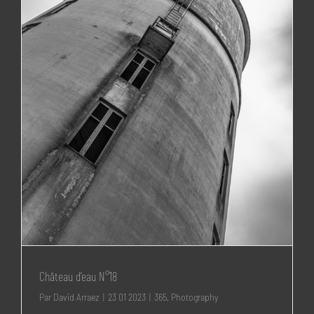
Château d’eau N°18
Par
David Arraez
|
23 01 2023
|
365
,
Photography