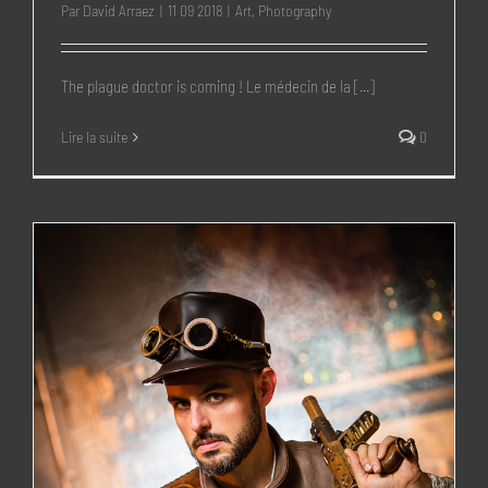
Par
David Arraez
|
11 09 2018
|
Art
,
Photography
The plague doctor is coming ! Le médecin de la [...]
Lire la suite
0