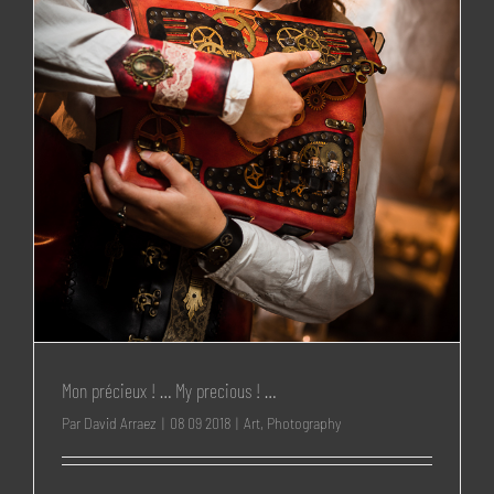
Mon précieux ! … My precious ! …
Par
David Arraez
|
08 09 2018
|
Art
,
Photography