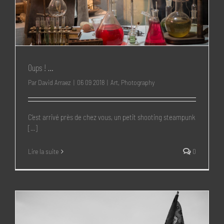
Oups ! …
Par
David Arraez
|
06 09 2018
|
Art
,
Photography
C’est arrivé près de chez vous, un petit shooting steampunk
[...]
Lire la suite
0