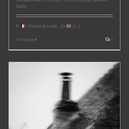
Studio
Fr
- Éclairer le monde …En
- [...]
Lire la suite
0