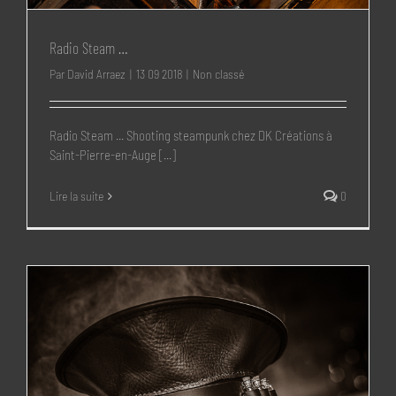
Radio Steam …
Par
David Arraez
|
13 09 2018
|
Non classé
Radio Steam ... Shooting steampunk chez DK Créations à
Saint-Pierre-en-Auge [...]
Lire la suite
0