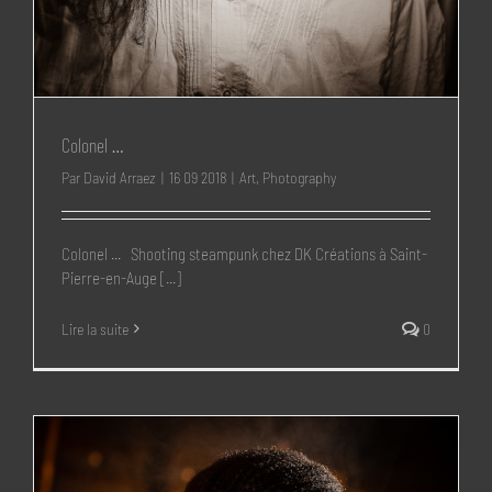
Colonel …
Par
David Arraez
|
16 09 2018
|
Art
,
Photography
Colonel ... Shooting steampunk chez DK Créations à Saint-
Pierre-en-Auge [...]
Lire la suite
0