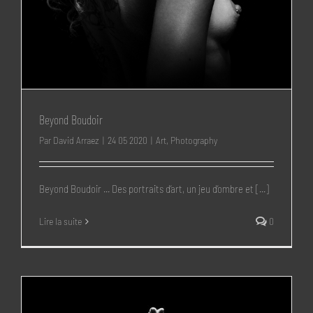
Beyond Boudoir
Par
David Arraez
|
24 05 2020
|
Art
,
Photography
Beyond Boudoir ... Des portraits d’art, un jeu d’ombre et [...]
Lire la suite
0