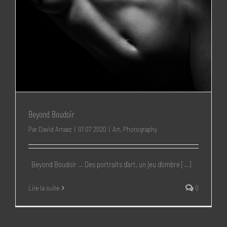
Beyond Boudoir
Par
David Arraez
|
01 07 2020
|
Art
,
Photography
Beyond Boudoir … Des portraits d’art, un jeu d’ombre [...]
Lire la suite
0