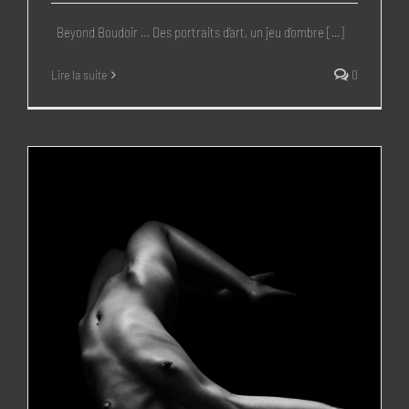
Beyond Boudoir … Des portraits d’art, un jeu d’ombre [...]
Lire la suite
0