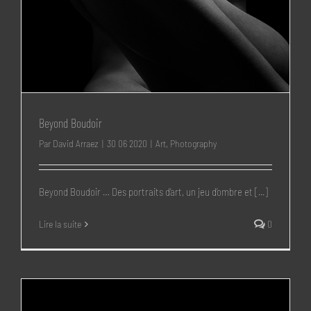
Beyond Boudoir
Par
David Arraez
|
30 06 2020
|
Art
,
Photography
Beyond Boudoir … Des portraits d’art, un jeu d’ombre et [...]
Lire la suite
0