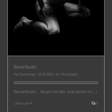
Beyond Boudoir
Par
David Arraez
|
26 05 2020
|
Art
,
Photography
Beyond Boudoir … Des portraits d’art, un jeu d’ombre et [...]
Lire la suite
0