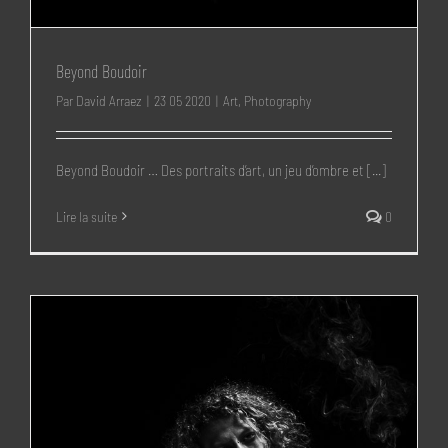
Beyond Boudoir
Par
David Arraez
|
23 05 2020
|
Art
,
Photography
Beyond Boudoir … Des portraits d’art, un jeu d’ombre et [...]
Lire la suite
0