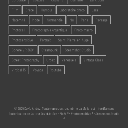
Film
Grèce
Humour
Laboratoire photo
Lara
Maternité
Mode
Normandie
Nu
Paris
Paysage
Photocall
Photographie Argentique
Photo macro
Photosensitive
Portrait
Saint-Pierre-en-Auge
Sphère VR 360°
Steampunk
Steamshot Studio
Street Photography
Urbex
Venezuela
Vintage Glass
Virtical 15
Voyage
Youtube
© 2025 David Arráez. Toute reproduction, même partielle, est interdite sans
l'autorisation de l'auteur David Arráez • Pix2b ® • Photosensitive ® • Steamshot Studio
®