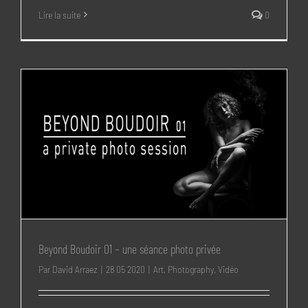
Lire la suite
0
Beyond Boudoir 01 – une séance photo privée
Par
David Arraez
|
28 05 2020
|
Art
,
Photography
,
Vidéo