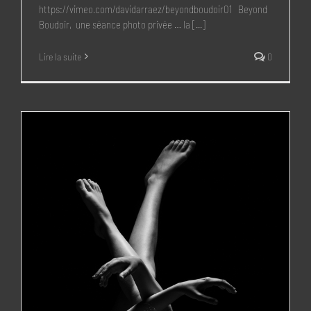
https://vimeo.com/davidarraez/beyondboudoir01 Beyond
Boudoir, une séance photo privée … la [...]
Lire la suite
0