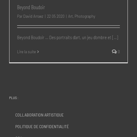
Beyond Boudoir
Par
David Arraez
|
22 05 2020
|
Art
,
Photography
Beyond Boudoir … Des portraits d’art, un jeu d’ombre et [...]
Lire la suite
0
PLUS :
COLLABORATION ARTISTIQUE
POLITIQUE DE CONFIDENTIALITÉ