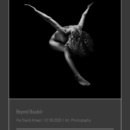
Beyond Boudoir
Par
David Arraez
|
07 06 2020
|
Art
,
Photography