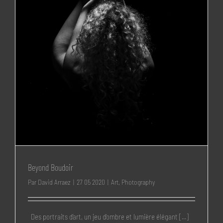
Beyond Boudoir
Par
David Arraez
|
27 05 2020
|
Art
,
Photography
Des portraits d’art, un jeu d’ombre et lumière élégant [...]