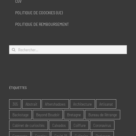
CGV
POLITIQUE DE COOCKIES (UE)
POLITIQUE DE REMBOURSEMENT
Rechercher:
ÉTIQUETTES
365
Abstrait
Aftershadows
Architecture
Artisanat
Backstage
Beyond Boudoir
Bretagne
Bureau de l'étrange
Cabinet de curiosités
Calvados
Coiffure
Coronavirus
Corporate
Cosplay
Covid-19
Culinaire
Darkroom