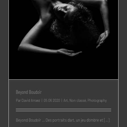
Beyond Boudoir
Par
David Arraez
|
05 06 2020
|
Art
,
Non classé
,
Photography
Beyond Boudoir … Des portraits d’art, un jeu d’ombre et [...]