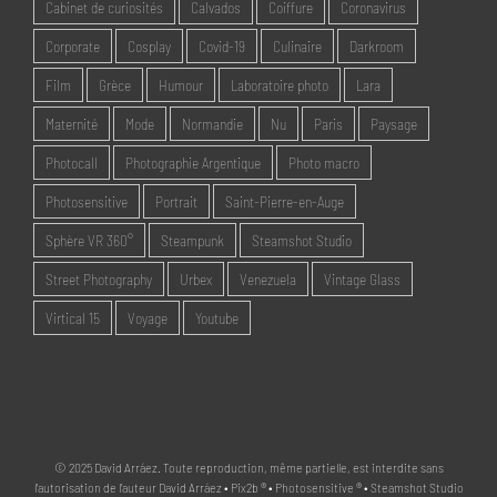
Cabinet de curiosités
Calvados
Coiffure
Coronavirus
Corporate
Cosplay
Covid-19
Culinaire
Darkroom
Film
Grèce
Humour
Laboratoire photo
Lara
Maternité
Mode
Normandie
Nu
Paris
Paysage
Photocall
Photographie Argentique
Photo macro
Photosensitive
Portrait
Saint-Pierre-en-Auge
Sphère VR 360°
Steampunk
Steamshot Studio
Street Photography
Urbex
Venezuela
Vintage Glass
Virtical 15
Voyage
Youtube
© 2025 David Arráez. Toute reproduction, même partielle, est interdite sans
l'autorisation de l'auteur David Arráez • Pix2b ® • Photosensitive ® • Steamshot Studio