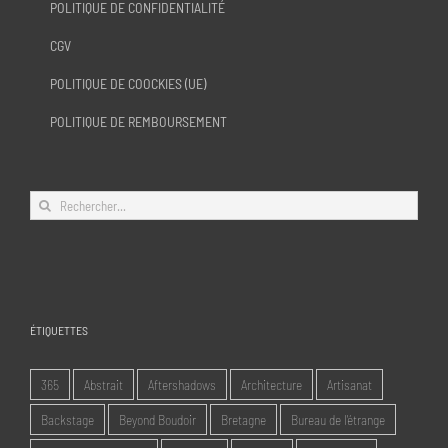
POLITIQUE DE CONFIDENTIALITÉ
CGV
POLITIQUE DE COOCKIES (UE)
POLITIQUE DE REMBOURSEMENT
Rechercher:
ÉTIQUETTES
365
Abstrait
Aftershadows
Architecture
Artisanat
Backstage
Beyond Boudoir
Bretagne
Bureau de l'étrange