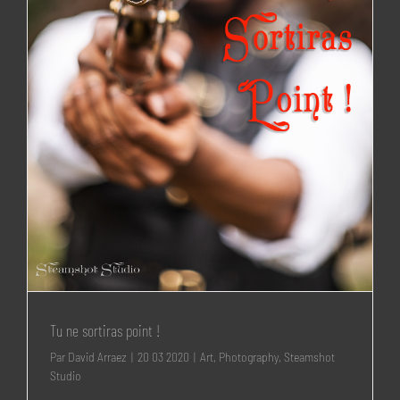
Tu ne sortiras point !
Par
David Arraez
|
20 03 2020
|
Art
,
Photography
,
Steamshot
Studio