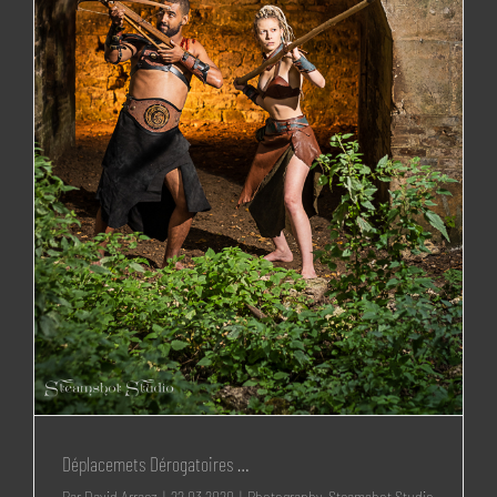
Déplacemets Dérogatoires …
Par
David Arraez
|
22 03 2020
|
Photography
,
Steamshot Studio