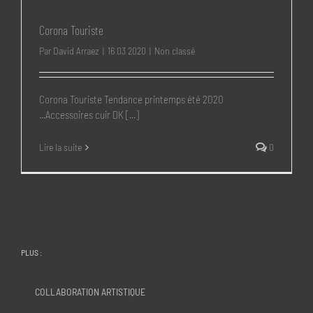
Corona Touriste
Par
David Arraez
|
16 03 2020
|
Non classé
Corona Touriste Tendance printemps été 2020
...Accessoires cuir DK [...]
Lire la suite
0
PLUS :
COLLABORATION ARTISTIQUE