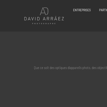
Passer
au
ENTREPRISES
PARTI
contenu
Que ce soit des optiques d’appareils photo, des object