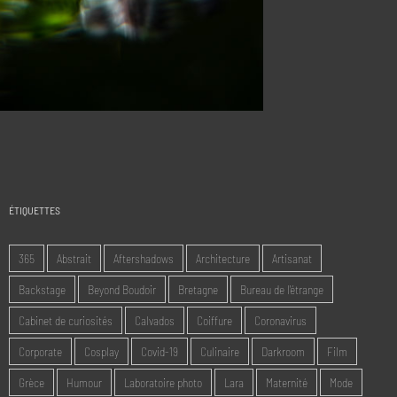
ÉTIQUETTES
365
Abstrait
Aftershadows
Architecture
Artisanat
Backstage
Beyond Boudoir
Bretagne
Bureau de l'étrange
Cabinet de curiosités
Calvados
Coiffure
Coronavirus
Corporate
Cosplay
Covid-19
Culinaire
Darkroom
Film
Grèce
Humour
Laboratoire photo
Lara
Maternité
Mode