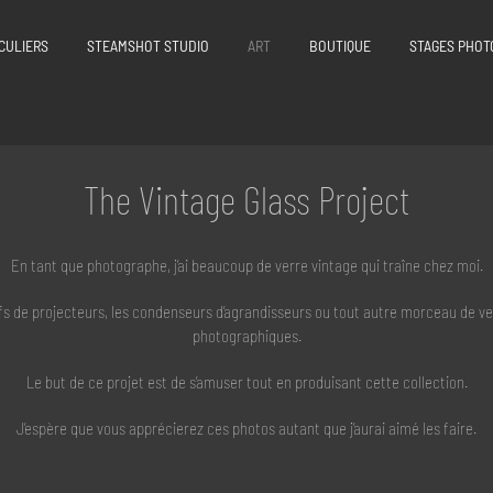
CULIERS
STEAMSHOT STUDIO
ART
BOUTIQUE
STAGES PHOT
The Vintage Glass Project
En tant que photographe, j’ai beaucoup de verre vintage qui traîne chez moi.
ifs de projecteurs, les condenseurs d’agrandisseurs ou tout autre morceau de ve
photographiques.
Le but de ce projet est de s’amuser tout en produisant cette collection.
J’espère que vous apprécierez ces photos autant que j’aurai aimé les faire.