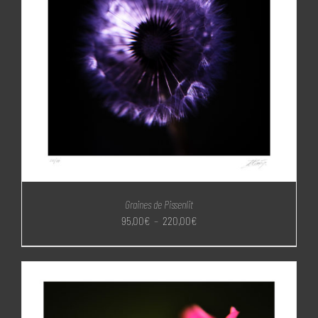
Graines de Pissenlit
Plage
95,00
€
–
220,00
€
de
prix :
95,00€
à
220,00€