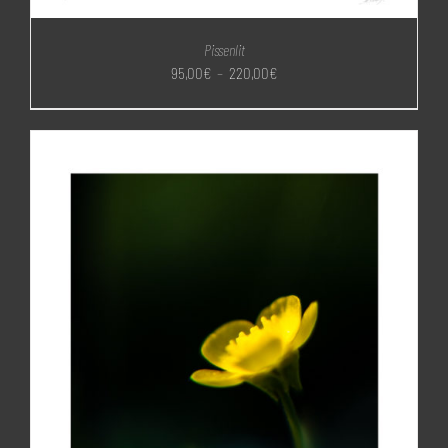
Pissenlit
Plage
95,00
€
–
220,00
€
de
prix :
95,00€
à
220,00€