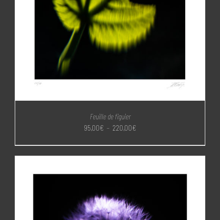
Feuille de figuier
Plage
95,00
€
–
220,00
€
de
prix :
95,00€
à
220,00€