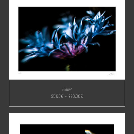
95,00€
à
220,00€
Bleuet
Plage
95,00
€
–
220,00
€
de
prix :
95,00€
à
220,00€