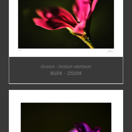
Géranium – Geranium robertianum
Plage
95,00
€
–
220,00
€
de
prix :
95,00€
à
220,00€