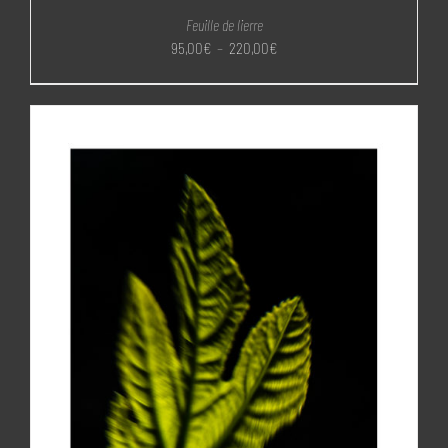
Feuille de lierre
Plage
95,00
€
–
220,00
€
de
prix :
95,00€
à
220,00€