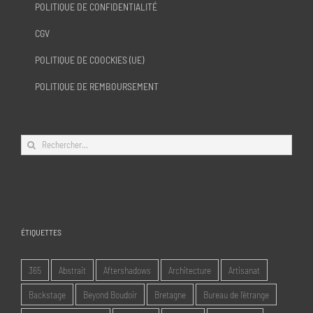
POLITIQUE DE CONFIDENTIALITÉ
CGV
POLITIQUE DE COOCKIES (UE)
POLITIQUE DE REMBOURSEMENT
Rechercher:
ÉTIQUETTES
365
Abstrait
Aftershadows
Architecture
Artisanat
Backstage
Beyond Boudoir
Bretagne
Bureau de l'étrange