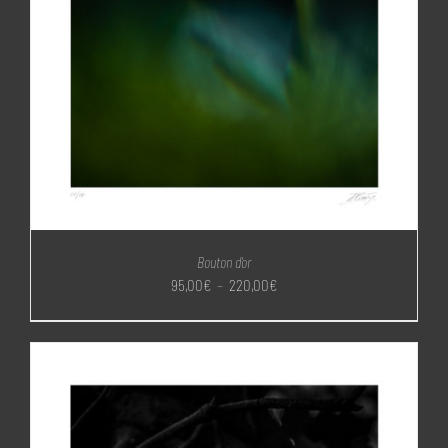
Bouton d’or
Plage
95,00
€
–
220,00
€
de
prix :
95,00€
à
220,00€