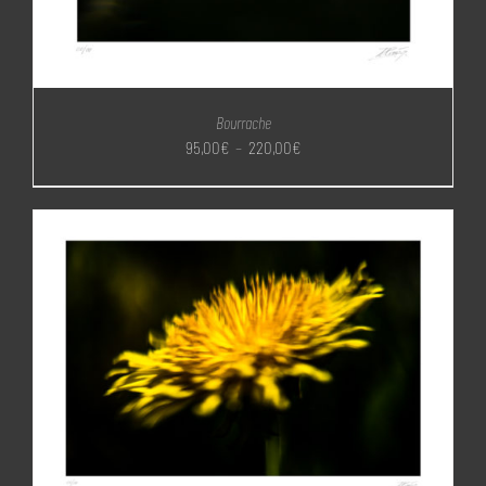
Bourrache
Plage
95,00
€
–
220,00
€
de
prix :
95,00€
à
220,00€