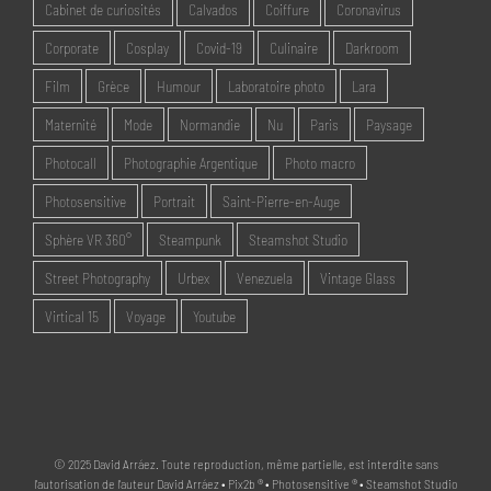
Cabinet de curiosités
Calvados
Coiffure
Coronavirus
Corporate
Cosplay
Covid-19
Culinaire
Darkroom
Film
Grèce
Humour
Laboratoire photo
Lara
Maternité
Mode
Normandie
Nu
Paris
Paysage
Photocall
Photographie Argentique
Photo macro
Photosensitive
Portrait
Saint-Pierre-en-Auge
Sphère VR 360°
Steampunk
Steamshot Studio
Street Photography
Urbex
Venezuela
Vintage Glass
Virtical 15
Voyage
Youtube
© 2025 David Arráez. Toute reproduction, même partielle, est interdite sans
l'autorisation de l'auteur David Arráez • Pix2b ® • Photosensitive ® • Steamshot Studio