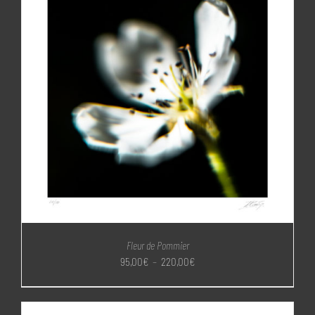
Fleur de Pommier
Plage
95,00
€
–
220,00
€
de
prix :
95,00€