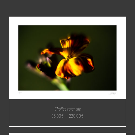
Giroflée ravenelle
Plage
95,00
€
–
220,00
€
de
prix :