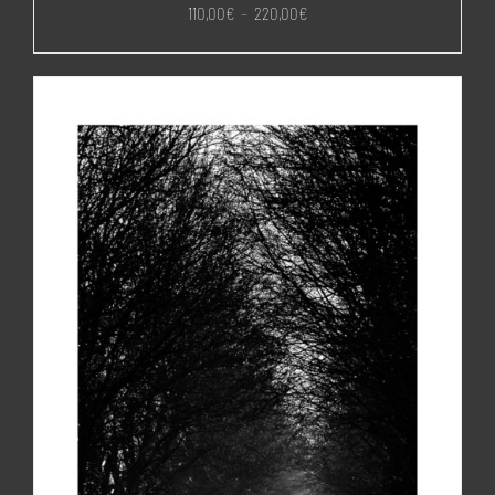
Plage
110,00
€
–
220,00
€
de
prix :
110,00€
à
220,00€