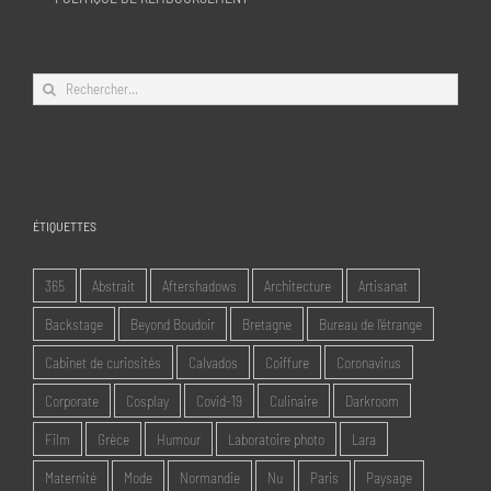
Rechercher:
ÉTIQUETTES
365
Abstrait
Aftershadows
Architecture
Artisanat
Backstage
Beyond Boudoir
Bretagne
Bureau de l'étrange
Cabinet de curiosités
Calvados
Coiffure
Coronavirus
Corporate
Cosplay
Covid-19
Culinaire
Darkroom
Film
Grèce
Humour
Laboratoire photo
Lara
Maternité
Mode
Normandie
Nu
Paris
Paysage