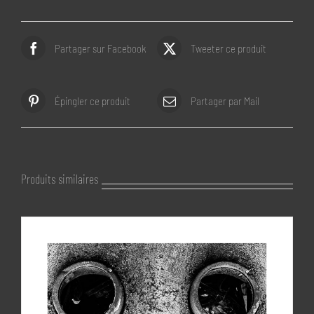
Partager sur Facebook
Tweeter ce produit
Épingler ce produit
Partager par Mail
Produits similaires