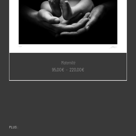
Maternité
Plage
95,00
€
–
220,00
€
de
prix :
95,00€
à
220,00€
PLUS :