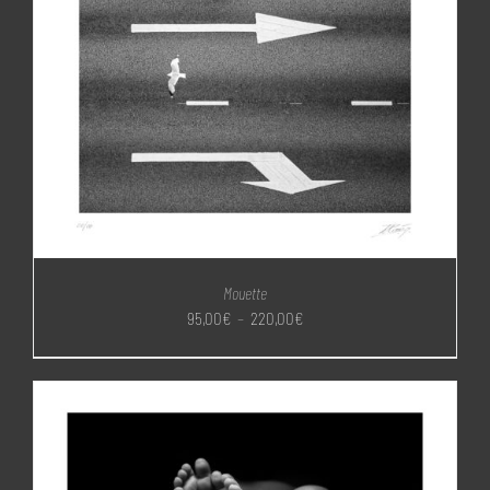
Mouette
Plage
95,00
€
–
220,00
€
de
prix :
95,00€
à
220,00€