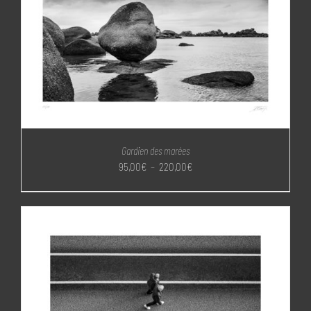
Gardien des marées
Plage
95,00
€
–
220,00
€
de
prix :
95,00€
à
220,00€