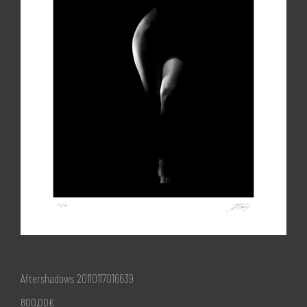
Aftershadows 20110117016639
800,00
€