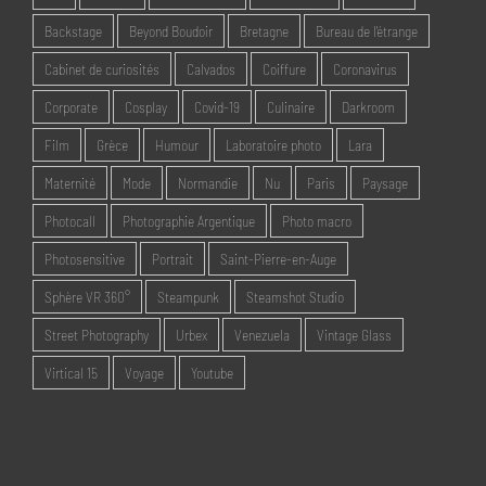
Backstage
Beyond Boudoir
Bretagne
Bureau de l'étrange
Cabinet de curiosités
Calvados
Coiffure
Coronavirus
Corporate
Cosplay
Covid-19
Culinaire
Darkroom
Film
Grèce
Humour
Laboratoire photo
Lara
Maternité
Mode
Normandie
Nu
Paris
Paysage
Photocall
Photographie Argentique
Photo macro
Photosensitive
Portrait
Saint-Pierre-en-Auge
Sphère VR 360°
Steampunk
Steamshot Studio
Street Photography
Urbex
Venezuela
Vintage Glass
Virtical 15
Voyage
Youtube