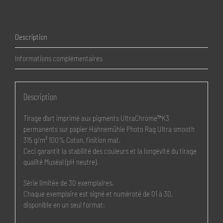
Description
Informations complémentaires
Description
Tirage d’art imprimé aux pigments UltraChrome™K3
permanents sur papier Hahnemühle Photo Rag Ultra smooth
315 g/m² 100% Coton, finition mat.
Ceci garantit la stabilité des couleurs et la longévité du tirage
qualité Muséal (pH neutre).
Série limitée de 30 exemplaires.
Chaque exemplaire est signé et numéroté de 01 à 30,
disponible en un seul format: