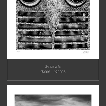
L’oiseau de fer
Plage
95,00
€
–
220,00
€
de
prix :
95,00€
à
220,00€