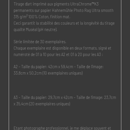
Tirage d’art imprimé aux pigments UltraChrome™K3
permanents sur papier Hahnemühle Photo Rag Ultra smooth
315 g/m² 100% Coton, finition mat.
Ceci garantit la stabilité des couleurs et la longévité du tirage
qualité Muséal (pH neutre).
Série limitée de 30 exemplaires.
Chaque exemplaire est disponible en deux formats, signé et
numéroté de 01 à 10 pour les A2 et 01 à 20 pour les A3 :
A2 – Taille du papier: 42cm x 59,4cm – Taille de l’image:
33,8cm x 50,2cm (10 exemplaires uniques)
A3 – Taille du papier: 29,7cm x 42cm – Taille de l’image: 23,7cm
x 35,4cm (20 exemplaires uniques)
Etant photographe professionnel, je me déplace souvent et