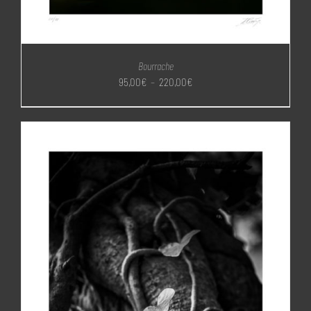
Bourrache
Plage
95,00
€
–
220,00
€
de
prix :
95,00€
à
220,00€