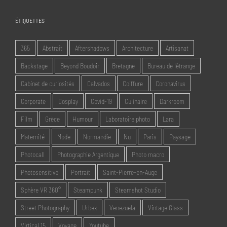
ÉTIQUETTES
365
Abstrait
Aftershadows
Architecture
Artisanat
Backstage
Beyond Boudoir
Bretagne
Bureau de l'étrange
Cabinet de curiosités
Calvados
Coiffure
Coronavirus
Corporate
Cosplay
Covid-19
Culinaire
Darkroom
Film
Grèce
Humour
Laboratoire photo
Lara
Maternité
Mode
Normandie
Nu
Paris
Paysage
Photocall
Photographie Argentique
Photo macro
Photosensitive
Portrait
Saint-Pierre-en-Auge
Sphère VR 360°
Steampunk
Steamshot Studio
Street Photography
Urbex
Venezuela
Vintage Glass
Virtical 15
Voyage
Youtube