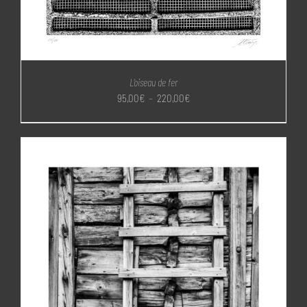
L’oiseau de fer
Plage
95,00
€
–
220,00
€
de
prix :
95,00€
à
220,00€