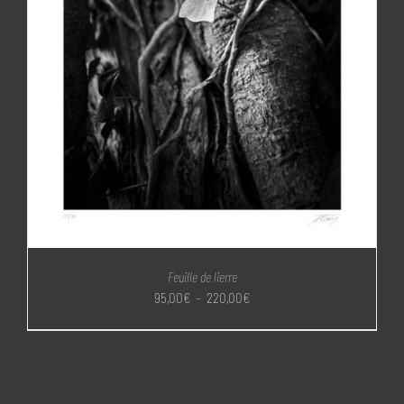
Feuille de lierre
Plage
95,00
€
–
220,00
€
de
prix :
95,00€
à
220,00€