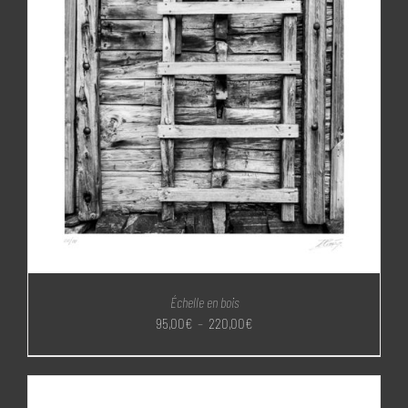
Échelle en bois
Plage
95,00
€
–
220,00
€
de
prix :
95,00€
à