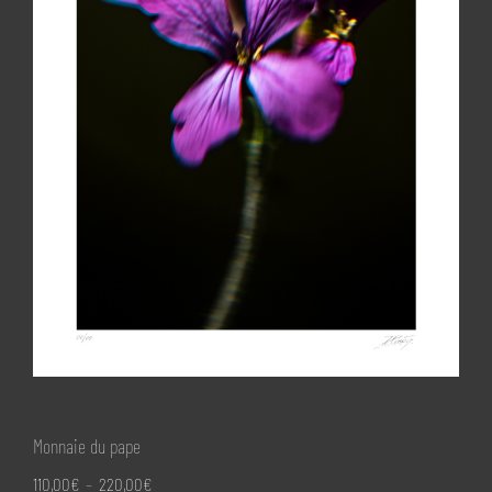
Monnaie du pape
Plage
110,00
€
–
220,00
€