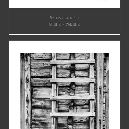
Hershey’s – New York
Plage
95,00
€
–
240,00
€
de
prix :
95,00€
à
240,00€