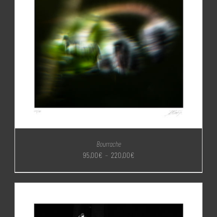
Bourrache
Plage
95,00
€
–
220,00
€
de
prix :
95,00€
à
220,00€