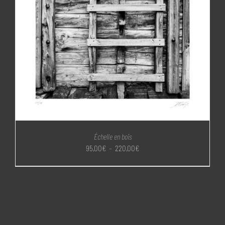
Échelle en bois
Plage
95,00
€
–
220,00
€
de
prix :
95,00€
à
220,00€