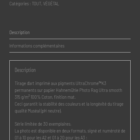
Catégories :
TOUT
,
VÉGÉTAL
Description
Informations complémentaires
Description
Tirage d’art imprimé aux pigments UltraChrome™K3
permanents sur papier Hahnemühle Photo Rag Ultra smooth
315 g/m² 100% Coton, finition mat.
Ceci garantit la stabilité des couleurs et la longévité du tirage
qualité Muséal (pH neutre).
Série limitée de 30 exemplaires.
La photo est disponible en deux formats, signé et numéroté de
01 à 10 pour les A2 et 01 à 20 pour les A3 :