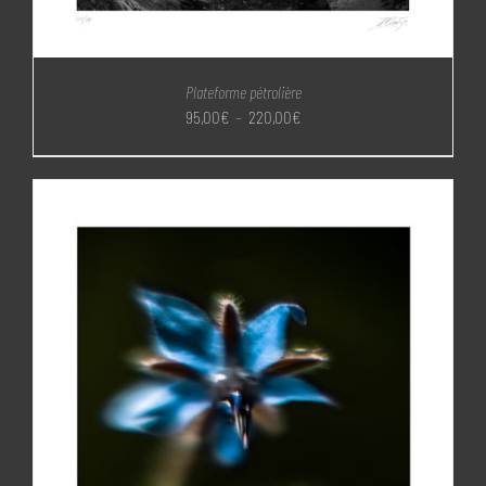
Plateforme pétrolière
Plage
95,00
€
–
220,00
€
de
prix :
95,00€
à
220,00€