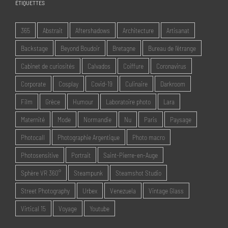
ÉTIQUETTES
365
Abstrait
Aftershadows
Architecture
Artisanat
Backstage
Beyond Boudoir
Bretagne
Bureau de l'étrange
Cabinet de curiosités
Calvados
Coiffure
Coronavirus
Corporate
Cosplay
Covid-19
Culinaire
Darkroom
Film
Grèce
Humour
Laboratoire photo
Lara
Maternité
Mode
Normandie
Nu
Paris
Paysage
Photocall
Photographie Argentique
Photo macro
Photosensitive
Portrait
Saint-Pierre-en-Auge
Sphère VR 360°
Steampunk
Steamshot Studio
Street Photography
Urbex
Venezuela
Vintage Glass
Virtical 15
Voyage
Youtube