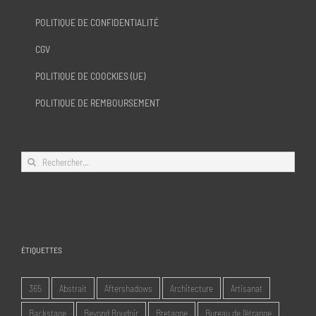
POLITIQUE DE CONFIDENTIALITÉ
CGV
POLITIQUE DE COOCKIES (UE)
POLITIQUE DE REMBOURSEMENT
Rechercher:
ÉTIQUETTES
365
Abstrait
Aftershadows
Architecture
Artisanat
Backstage
Beyond Boudoir
Bretagne
Bureau de l'étrange