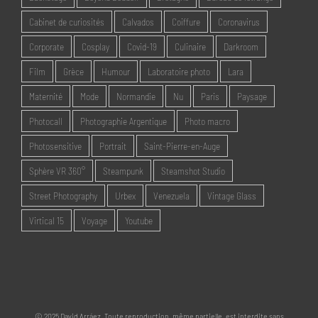
Cabinet de curiosités
Calvados
Coiffure
Coronavirus
Corporate
Cosplay
Covid-19
Culinaire
Darkroom
Film
Grèce
Humour
Laboratoire photo
Lara
Maternité
Mode
Normandie
Nu
Paris
Paysage
Photocall
Photographie Argentique
Photo macro
Photosensitive
Portrait
Saint-Pierre-en-Auge
Sphère VR 360°
Steampunk
Steamshot Studio
Street Photography
Urbex
Venezuela
Vintage Glass
Virtical 15
Voyage
Youtube
© 2025 David Arráez. Toute reproduction, même partielle, est interdite sans