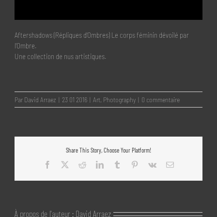
Aftershadows (Répliques d’Ombres) Le corps féminin dévoilé par
l’Ombre.
Une collection de nus artistiques.
Par
David Arraez
|
23 01 2016
|
Art
,
Photography
|
0 commentaire
Share This Story, Choose Your Platform!
Facebook
X
Reddit
LinkedIn
Tumblr
Pinterest
Vk
Email
À propos de l'auteur :
David Arraez