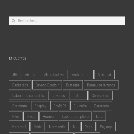
Rechercher:
ÉTIQUETTES
365
Abstrait
Aftershadows
Architecture
Artisanat
Backstage
Beyond Boudoir
Bretagne
Bureau de l'étrange
Cabinet de curiosités
Calvados
Coiffure
Coronavirus
Corporate
Cosplay
Covid-19
Culinaire
Darkroom
Film
Grèce
Humour
Laboratoire photo
Lara
Maternité
Mode
Normandie
Nu
Paris
Paysage