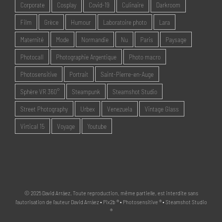
Corporate
Cosplay
Covid-19
Culinaire
Darkroom
Film
Grèce
Humour
Laboratoire photo
Lara
Maternité
Mode
Normandie
Nu
Paris
Paysage
Photocall
Photographie Argentique
Photo macro
Photosensitive
Portrait
Saint-Pierre-en-Auge
Sphère VR 360°
Steampunk
Steamshot Studio
Street Photography
Urbex
Venezuela
Vintage Glass
Virtical 15
Voyage
Youtube
© 2025 David Arráez. Toute reproduction, même partielle, est interdite sans
l'autorisation de l'auteur David Arráez • Pix2b ® • Photosensitive ® • Steamshot Studio
®