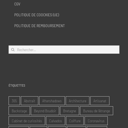
CGV
POLITIQUE DE COOCKIES (UE)
POLITIQUE DE REMBOURSEMENT
Rechercher:
ÉTIQUETTES
365
Abstrait
Aftershadows
Architecture
Artisanat
Backstage
Beyond Boudoir
Bretagne
Bureau de l'étrange
Cabinet de curiosités
Calvados
Coiffure
Coronavirus