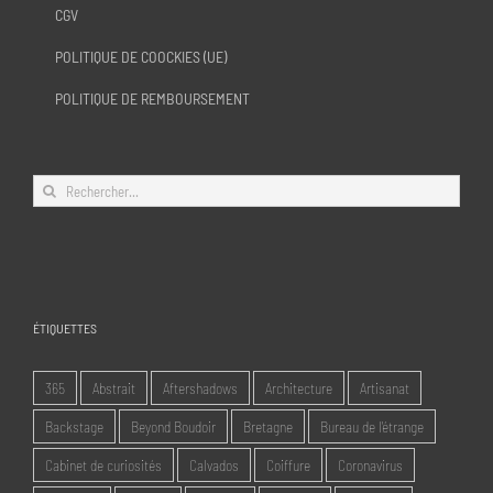
CGV
POLITIQUE DE COOCKIES (UE)
POLITIQUE DE REMBOURSEMENT
Rechercher:
ÉTIQUETTES
365
Abstrait
Aftershadows
Architecture
Artisanat
Backstage
Beyond Boudoir
Bretagne
Bureau de l'étrange
Cabinet de curiosités
Calvados
Coiffure
Coronavirus