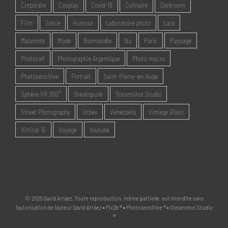
Corporate
Cosplay
Covid-19
Culinaire
Darkroom
Film
Grèce
Humour
Laboratoire photo
Lara
Maternité
Mode
Normandie
Nu
Paris
Paysage
Photocall
Photographie Argentique
Photo macro
Photosensitive
Portrait
Saint-Pierre-en-Auge
Sphère VR 360°
Steampunk
Steamshot Studio
Street Photography
Urbex
Venezuela
Vintage Glass
Virtical 15
Voyage
Youtube
© 2025 David Arráez. Toute reproduction, même partielle, est interdite sans
l'autorisation de l'auteur David Arráez • Pix2b ® • Photosensitive ® • Steamshot Studio
®