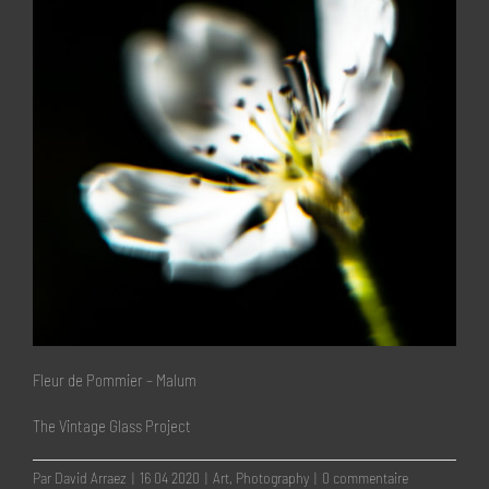
Fleur de Pommier – Malum
The Vintage Glass Project
Par
David Arraez
|
16 04 2020
|
Art
,
Photography
|
0 commentaire