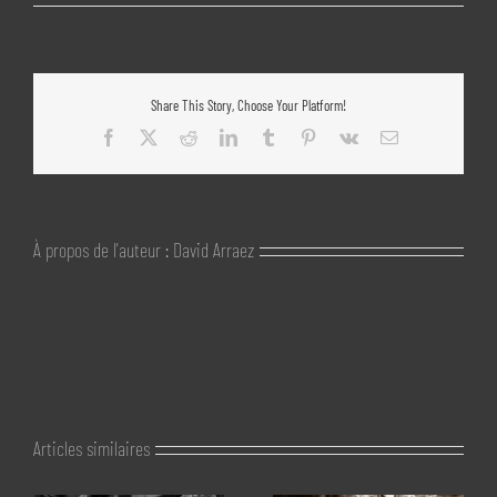
Share This Story, Choose Your Platform!
Facebook
X
Reddit
LinkedIn
Tumblr
Pinterest
Vk
Email
À propos de l'auteur :
David Arraez
Articles similaires