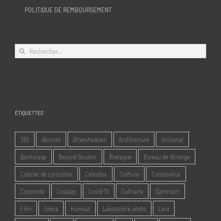
POLITIQUE DE REMBOURSEMENT
Rechercher:
ÉTIQUETTES
365
Abstrait
Aftershadows
Architecture
Artisanat
Backstage
Beyond Boudoir
Bretagne
Bureau de l'étrange
Cabinet de curiosités
Calvados
Coiffure
Coronavirus
Corporate
Cosplay
Covid-19
Culinaire
Darkroom
Film
Grèce
Humour
Laboratoire photo
Lara