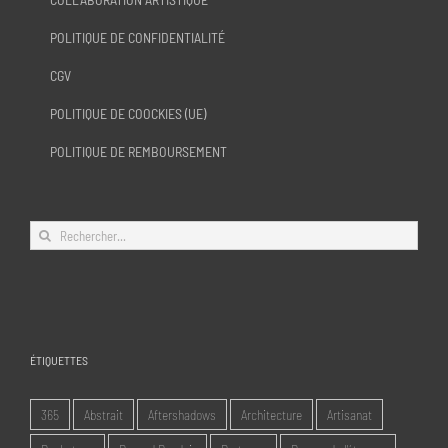
POLITIQUE DE CONFIDENTIALITÉ
CGV
POLITIQUE DE COOCKIES (UE)
POLITIQUE DE REMBOURSEMENT
Rechercher:
ÉTIQUETTES
365
Abstrait
Aftershadows
Architecture
Artisanat