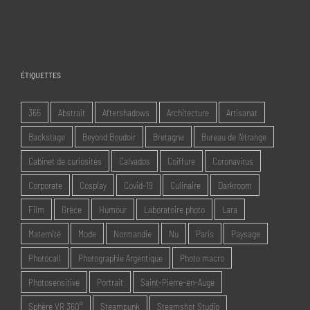
ÉTIQUETTES
365
Abstrait
Aftershadows
Architecture
Artisanat
Backstage
Beyond Boudoir
Bretagne
Bureau de l'étrange
Cabinet de curiosités
Calvados
Coiffure
Coronavirus
Corporate
Cosplay
Covid-19
Culinaire
Darkroom
Film
Grèce
Humour
Laboratoire photo
Lara
Maternité
Mode
Normandie
Nu
Paris
Paysage
Photocall
Photographie Argentique
Photo macro
Photosensitive
Portrait
Saint-Pierre-en-Auge
Sphère VR 360°
Steampunk
Steamshot Studio