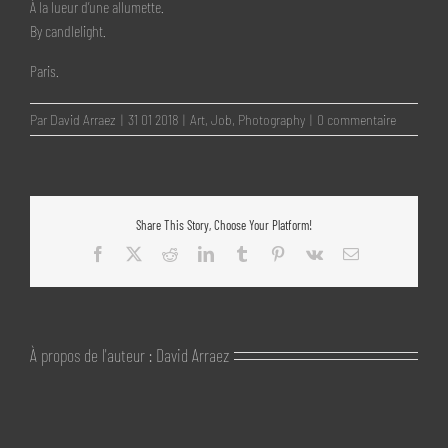
À la lueur d’une allumette.
By candlelight.
Paris.
Par
David Arraez
|
31 01 2018
|
Art
,
Job
,
Photography
|
0 commentaire
Share This Story, Choose Your Platform!
Facebook
X
Reddit
LinkedIn
Tumblr
Pinterest
Vk
Email
À propos de l'auteur :
David Arraez