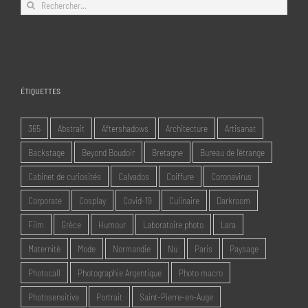
Rechercher:
ÉTIQUETTES
365
Abstrait
Aftershadows
Architecture
Artisanat
Backstage
Beyond Boudoir
Bretagne
Bureau de l'étrange
Cabinet de curiosités
Calvados
Coiffure
Coronavirus
Corporate
Cosplay
Covid-19
Culinaire
Darkroom
Film
Grèce
Humour
Laboratoire photo
Lara
Maternité
Mode
Normandie
Nu
Paris
Paysage
Photocall
Photographie Argentique
Photo macro
Photosensitive
Portrait
Saint-Pierre-en-Auge