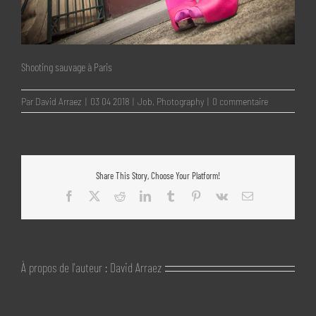
Shooting sauvage à Paris
Par
David Arraez
|
03 04 2018
|
Job
,
Photography
|
0 commentaire
Share This Story, Choose Your Platform!
Facebook
X
Reddit
LinkedIn
Tumblr
Pinterest
Vk
Email
À propos de l'auteur :
David Arraez