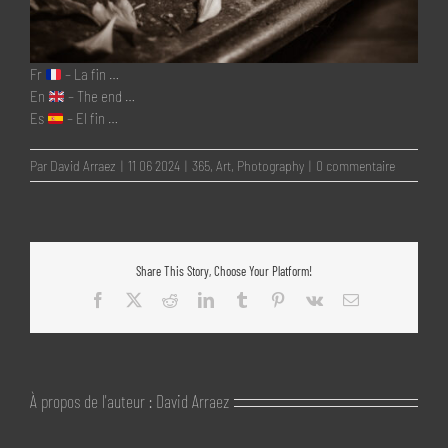
Fr
– La fin …
En
– The end …
Es
– El fin …
Par
David Arraez
|
11 06 2024
|
365
,
Art
,
Photography
|
0 commentaire
Share This Story, Choose Your Platform!
Facebook
X
Reddit
LinkedIn
Tumblr
Pinterest
Vk
Email
À propos de l'auteur :
David Arraez