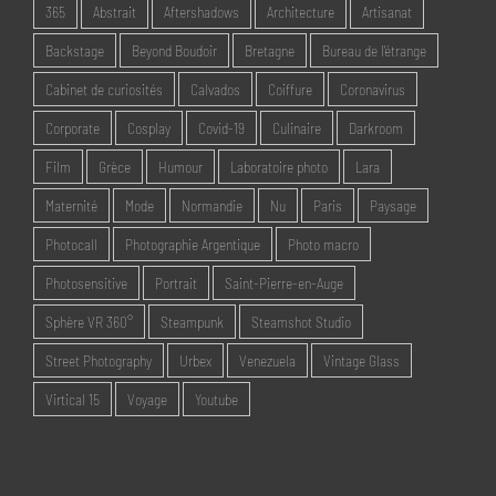
365
Abstrait
Aftershadows
Architecture
Artisanat
Backstage
Beyond Boudoir
Bretagne
Bureau de l'étrange
Cabinet de curiosités
Calvados
Coiffure
Coronavirus
Corporate
Cosplay
Covid-19
Culinaire
Darkroom
Film
Grèce
Humour
Laboratoire photo
Lara
Maternité
Mode
Normandie
Nu
Paris
Paysage
Photocall
Photographie Argentique
Photo macro
Photosensitive
Portrait
Saint-Pierre-en-Auge
Sphère VR 360°
Steampunk
Steamshot Studio
Street Photography
Urbex
Venezuela
Vintage Glass
Virtical 15
Voyage
Youtube