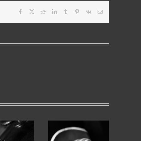
Facebook
X
Reddit
LinkedIn
Tumblr
Pinterest
Vk
Email