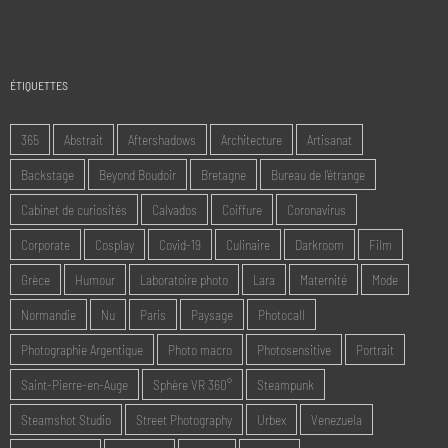
ÉTIQUETTES
365
Abstrait
Aftershadows
Architecture
Artisanat
Backstage
Beyond Boudoir
Bretagne
Bureau de l'étrange
Cabinet de curiosités
Calvados
Coiffure
Coronavirus
Corporate
Cosplay
Covid-19
Culinaire
Darkroom
Film
Grèce
Humour
Laboratoire photo
Lara
Maternité
Mode
Normandie
Nu
Paris
Paysage
Photocall
Photographie Argentique
Photo macro
Photosensitive
Portrait
Saint-Pierre-en-Auge
Sphère VR 360°
Steampunk
Steamshot Studio
Street Photography
Urbex
Venezuela