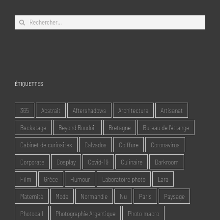
Rechercher:
ÉTIQUETTES
365
Abstrait
Aftershadows
Architecture
Artisanat
Backstage
Beyond Boudoir
Bretagne
Bureau de l'étrange
Cabinet de curiosités
Calvados
Coiffure
Coronavirus
Corporate
Cosplay
Covid-19
Culinaire
Darkroom
Film
Grèce
Humour
Laboratoire photo
Lara
Maternité
Mode
Normandie
Nu
Paris
Paysage
Photocall
Photographie Argentique
Photo macro