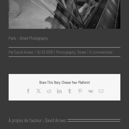
Paris – Street Photography
Par
David Arraez
|
02 03 2018
|
Photography
,
Street
|
0 commentaire
Share This Story, Choose Your Platform!
Facebook
X
Reddit
LinkedIn
Tumblr
Pinterest
Vk
Email
À propos de l'auteur :
David Arraez