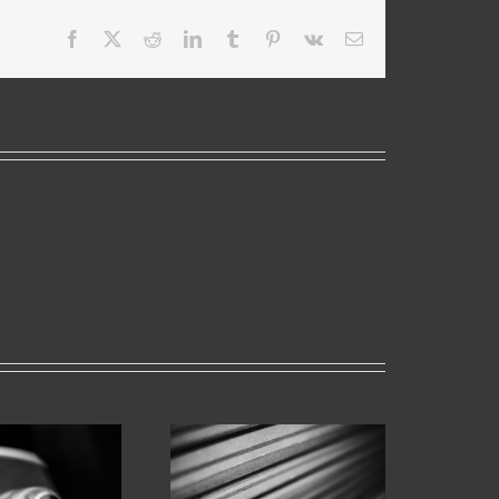
Facebook
X
Reddit
LinkedIn
Tumblr
Pinterest
Vk
Email