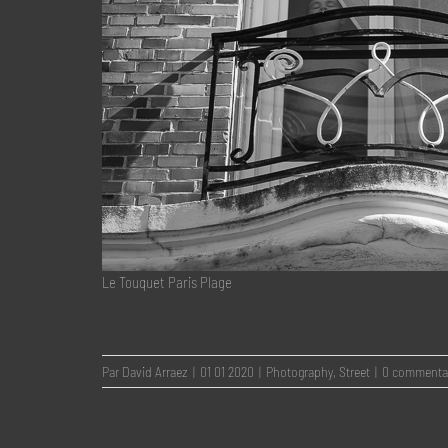
Le Touquet Paris Plage
Par
David Arraez
|
01 01 2020
|
Photography
,
Street
|
0 commenta