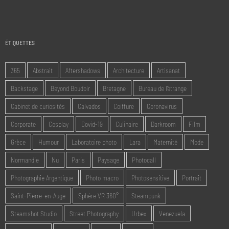
ÉTIQUETTES
365
Abstrait
Aftershadows
Architecture
Artisanat
Backstage
Beyond Boudoir
Bretagne
Bureau de l'étrange
Cabinet de curiosités
Calvados
Coiffure
Coronavirus
Corporate
Cosplay
Covid-19
Culinaire
Darkroom
Film
Grèce
Humour
Laboratoire photo
Lara
Maternité
Mode
Normandie
Nu
Paris
Paysage
Photocall
Photographie Argentique
Photo macro
Photosensitive
Portrait
Saint-Pierre-en-Auge
Sphère VR 360°
Steampunk
Steamshot Studio
Street Photography
Urbex
Venezuela