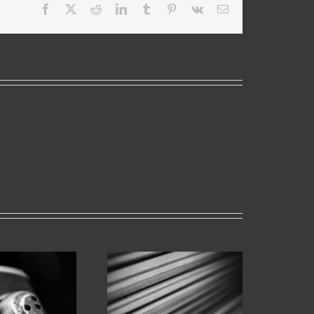
Facebook
X
Reddit
LinkedIn
Tumblr
Pinterest
Vk
Email