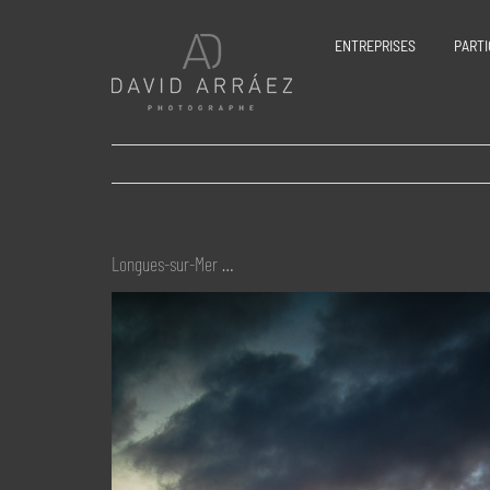
Passer
au
ENTREPRISES
PARTI
contenu
Longues-sur-Mer …