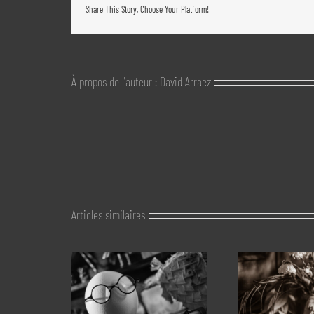
Share This Story, Choose Your Platform!
À propos de l'auteur :
David Arraez
Articles similaires