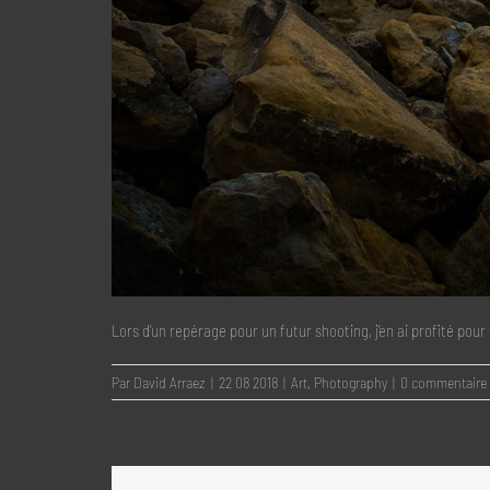
Lors d’un repérage pour un futur shooting, j’en ai profité pour
Par
David Arraez
|
22 08 2018
|
Art
,
Photography
|
0 commentaire