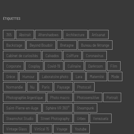
ÉTIQUETTES
365
Abstrait
Aftershadows
Architecture
Artisanat
Backstage
Beyond Boudoir
Bretagne
Bureau de l'étrange
Cabinet de curiosités
Calvados
Coiffure
Coronavirus
Corporate
Cosplay
Covid-19
Culinaire
Darkroom
Film
Grèce
Humour
Laboratoire photo
Lara
Maternité
Mode
Normandie
Nu
Paris
Paysage
Photocall
Photographie Argentique
Photo macro
Photosensitive
Portrait
Saint-Pierre-en-Auge
Sphère VR 360°
Steampunk
Steamshot Studio
Street Photography
Urbex
Venezuela
Vintage Glass
Virtical 15
Voyage
Youtube