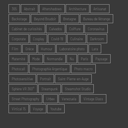
365
Abstrait
Aftershadows
Architecture
Artisanat
Backstage
Beyond Boudoir
Bretagne
Bureau de l'étrange
Cabinet de curiosités
Calvados
Coiffure
Coronavirus
Corporate
Cosplay
Covid-19
Culinaire
Darkroom
Film
Grèce
Humour
Laboratoire photo
Lara
Maternité
Mode
Normandie
Nu
Paris
Paysage
Photocall
Photographie Argentique
Photo macro
Photosensitive
Portrait
Saint-Pierre-en-Auge
Sphère VR 360°
Steampunk
Steamshot Studio
Street Photography
Urbex
Venezuela
Vintage Glass
Virtical 15
Voyage
Youtube