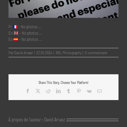
Fr
– No photos …
En
– No photos …
Es
– No photos …
Par
David Arraez
|
22 05 2024
|
365
,
Photography
|
0 commentaire
Share This Story, Choose Your Platform!
Facebook
X
Reddit
LinkedIn
Tumblr
Pinterest
Vk
Email
À propos de l'auteur :
David Arraez