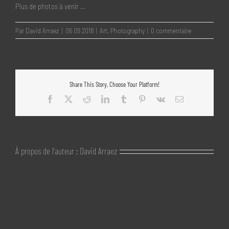
Plus de photos à venir …
Par
David Arraez
|
06 09 2018
|
Art
,
Photography
|
0 commentaire
Share This Story, Choose Your Platform!
Facebook
X
Reddit
LinkedIn
Tumblr
Pinterest
Vk
Email
À propos de l'auteur :
David Arraez