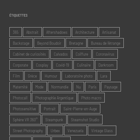
ÉTIQUETTES
365
Abstrait
Aftershadows
Architecture
Artisanat
Backstage
Beyond Boudoir
Bretagne
Bureau de l'étrange
Cabinet de curiosités
Calvados
Coiffure
Coronavirus
Corporate
Cosplay
Covid-19
Culinaire
Darkroom
Film
Grèce
Humour
Laboratoire photo
Lara
Maternité
Mode
Normandie
Nu
Paris
Paysage
Photocall
Photographie Argentique
Photo macro
Photosensitive
Portrait
Saint-Pierre-en-Auge
Sphère VR 360°
Steampunk
Steamshot Studio
Street Photography
Urbex
Venezuela
Vintage Glass