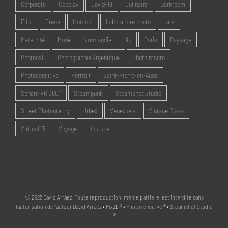
Corporate
Cosplay
Covid-19
Culinaire
Darkroom
Film
Grèce
Humour
Laboratoire photo
Lara
Maternité
Mode
Normandie
Nu
Paris
Paysage
Photocall
Photographie Argentique
Photo macro
Photosensitive
Portrait
Saint-Pierre-en-Auge
Sphère VR 360°
Steampunk
Steamshot Studio
Street Photography
Urbex
Venezuela
Vintage Glass
Virtical 15
Voyage
Youtube
© 2025 David Arráez. Toute reproduction, même partielle, est interdite sans
l'autorisation de l'auteur David Arráez • Pix2b ® • Photosensitive ® • Steamshot Studio
®