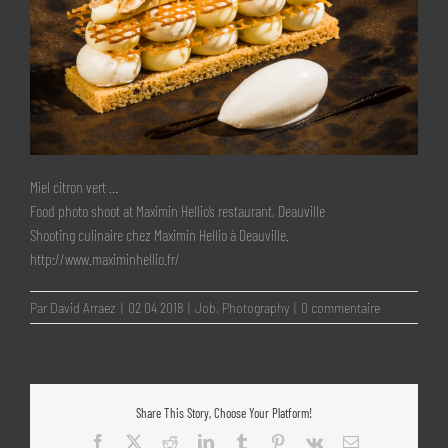
Miel citron vert …
Food photo shoot at Maximin Hellio’s restaurant, Deauville
Shooting culinaire chez Maximin Hellio à Deauville.
http://www.maximinhellio.fr/
Par
David Arraez
|
02 04 2018
|
Job
,
Photography
|
0 commentaire
Share This Story, Choose Your Platform!
Facebook
X
Reddit
LinkedIn
Tumblr
Pinterest
Vk
Email