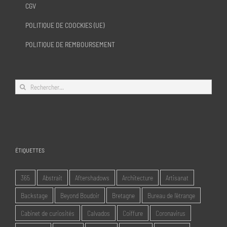
CGV
POLITIQUE DE COOCKIES (UE)
POLITIQUE DE REMBOURSEMENT
Rechercher:
ÉTIQUETTES
365
Abstrait
Aftershadows
Architecture
Artisanat
Backstage
Beyond Boudoir
Bretagne
Bureau de l'étrange
Cabinet de curiosités
Calvados
Coiffure
Coronavirus