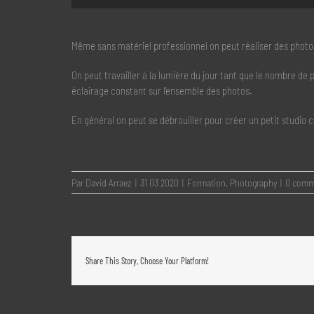
Même sans matériel professionnel on peut réaliser des photos
On peut travailler à la lumière du jour tant que le nombre de ph
éclairage constant sur l’ensemble des photos.
En général on peut se débrouiller pour créer un petit studio 
Par
David Arraez
|
31 03 2020
|
Formation
,
Photography
|
0 comm
Share This Story, Choose Your Platform!