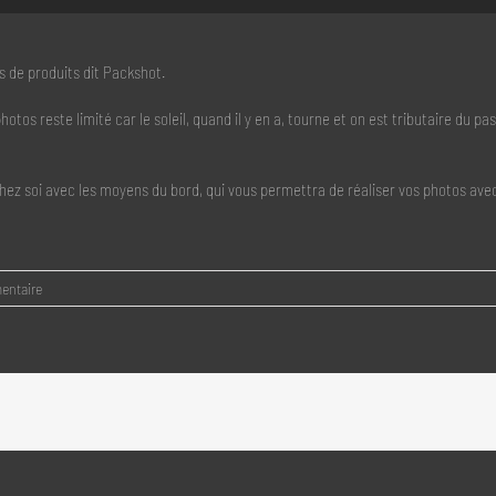
 de produits dit Packshot.
otos reste limité car le soleil, quand il y en a, tourne et on est tributaire du pa
chez soi avec les moyens du bord, qui vous permettra de réaliser vos photos ave
entaire