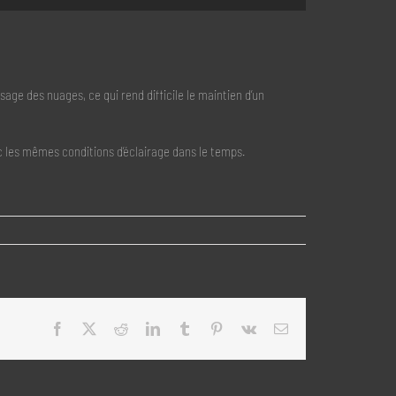
ssage des nuages, ce qui rend difficile le maintien d’un
c les mêmes conditions d’éclairage dans le temps.
Facebook
X
Reddit
LinkedIn
Tumblr
Pinterest
Vk
Email