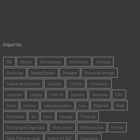
ÉTIQUETTES
365
Abstrait
Aftershadows
Architecture
Artisanat
Backstage
Beyond Boudoir
Bretagne
Bureau de l'étrange
Cabinet de curiosités
Calvados
Coiffure
Coronavirus
Corporate
Cosplay
Covid-19
Culinaire
Darkroom
Film
Grèce
Humour
Laboratoire photo
Lara
Maternité
Mode
Normandie
Nu
Paris
Paysage
Photocall
Photographie Argentique
Photo macro
Photosensitive
Portrait
Saint-Pierre-en-Auge
Sphère VR 360°
Steampunk