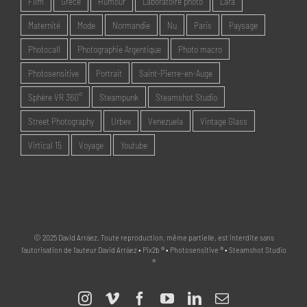
Film
Grèce
Humour
Laboratoire photo
Lara
Maternité
Mode
Normandie
Nu
Paris
Paysage
Photocall
Photographie Argentique
Photo macro
Photosensitive
Portrait
Saint-Pierre-en-Auge
Sphère VR 360°
Steampunk
Steamshot Studio
Street Photography
Urbex
Venezuela
Vintage Glass
Virtical 15
Voyage
Youtube
© 2025 David Arráez. Toute reproduction, même partielle, est interdite sans
l'autorisation de l'auteur David Arráez • Pix2b ® • Photosensitive ® • Steamshot Studio
®
Instagram
Vimeo
Facebook
YouTube
LinkedIn
Email