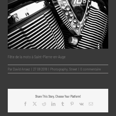
Fête de la moto à Saint-Pierre-en-Auge
Par
David Arraez
|
27 08 2018
|
Photography
,
Street
|
0 commentaire
Share This Story, Choose Your Platform!
Facebook
X
Reddit
LinkedIn
Tumblr
Pinterest
Vk
Email