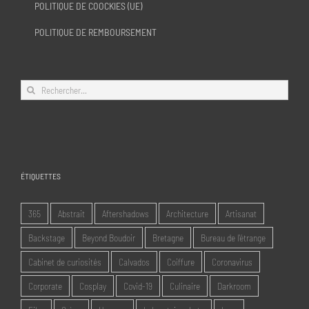
POLITIQUE DE COOCKIES (UE)
POLITIQUE DE REMBOURSEMENT
Rechercher:
ÉTIQUETTES
365
Abstrait
Aftershadows
Architecture
Artisanat
Backstage
Beyond Boudoir
Bretagne
Bureau de l'étrange
Cabinet de curiosités
Calvados
Coiffure
Coronavirus
Corporate
Cosplay
Covid-19
Culinaire
Darkroom