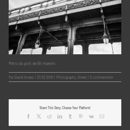
Métro du pont de Bir Hakeim.
Par
David Arraez
|
23 02 2018
|
Photography
,
Street
|
0 commentaire
Share This Story, Choose Your Platform!
Facebook
X
Reddit
LinkedIn
Tumblr
Pinterest
Vk
Email