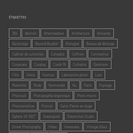
ÉTIQUETTES
365
Abstrait
Aftershadows
Architecture
Artisanat
Backstage
Beyond Boudoir
Bretagne
Bureau de l'étrange
Cabinet de curiosités
Calvados
Coiffure
Coronavirus
Corporate
Cosplay
Covid-19
Culinaire
Darkroom
Film
Grèce
Humour
Laboratoire photo
Lara
Maternité
Mode
Normandie
Nu
Paris
Paysage
Photocall
Photographie Argentique
Photo macro
Photosensitive
Portrait
Saint-Pierre-en-Auge
Sphère VR 360°
Steampunk
Steamshot Studio
Street Photography
Urbex
Venezuela
Vintage Glass