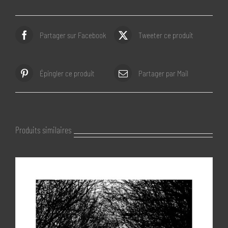
Partager sur Facebook
Tweeter ce produit
Épingler ce produit
Partager par Mail
Produits similaires