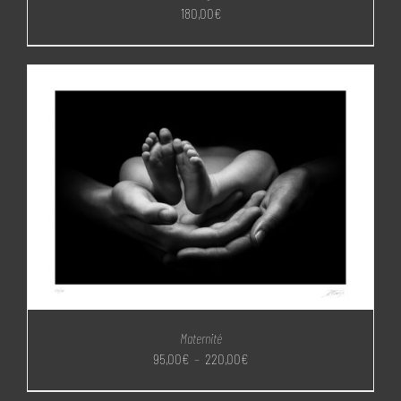
180,00
€
Maternité
Plage
95,00
€
–
220,00
€
de
prix :