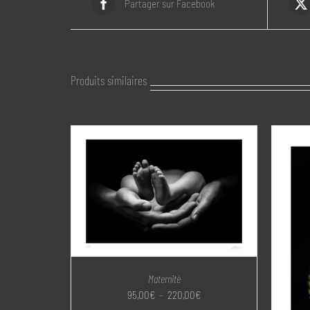
Partager sur Facebook
Produits similaires
Maternité
Plage
95,00
€
–
220,00
€
de