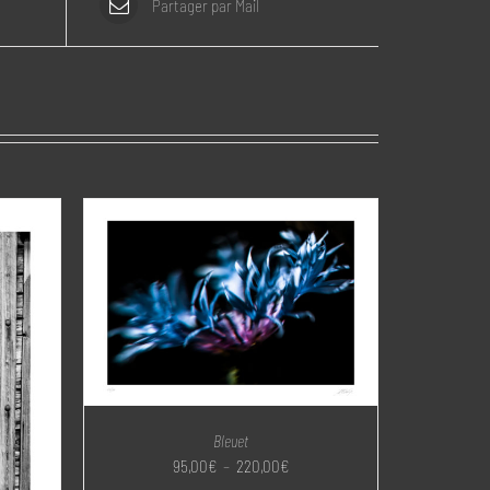
Partager par Mail
Bleuet
Plage
95,00
€
–
220,00
€
de