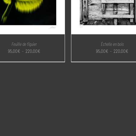
Feuille de figuier
Échelle en bois
Plage
Plag
95,00
€
–
220,00
€
95,00
€
–
220,00
€
de
de
prix :
prix 
95,00€
95,0
à
à
220,00€
220