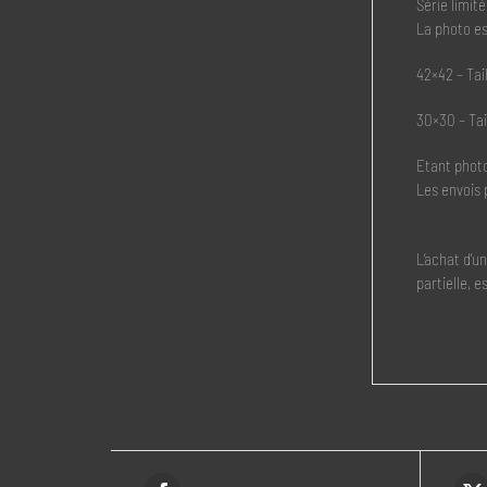
Série limit
La photo es
42×42 – Tai
30×30 – Tai
Etant photo
Les envois 
L’achat d’u
partielle, e