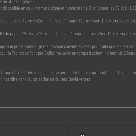
ée de 30 exemplaires.
t disponible en deux formats, signé et numéroté de 01 à 10 pour les A2 et 01 à 20
lle du papier: 42cm x 42cm – Taille de l’image: 34cm x 34cm (10 exemplaires uni
lle du papier: 29,7cm x 29,7cm – Taille de l’image: 25cm x 25cm (20 exemplaires
graphe professionnel, je me déplace souvent et c'est pour cela que l'expédition
pour la France se font par Colissimo, avec un temps d'acheminement de 2 jours
n tirage d’art est destiné à un usage personnel. Toute reproduction, diffusion, 
st interdite sans l’autorisation de l’auteur David Arraez