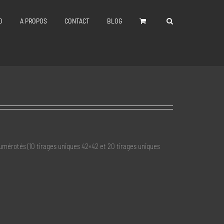
O
A PROPOS
CONTACT
BLOG
 numérotés (10 tirages uniques 42×42 et 20 tirages uniques
