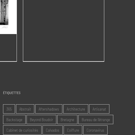
prix :
95,00€
à
220,00€
e
:
0€
,00€
ÉTIQUETTES
365
Abstrait
Aftershadows
Architecture
Artisanat
Backstage
Beyond Boudoir
Bretagne
Bureau de l'étrange
Cabinet de curiosités
Calvados
Coiffure
Coronavirus