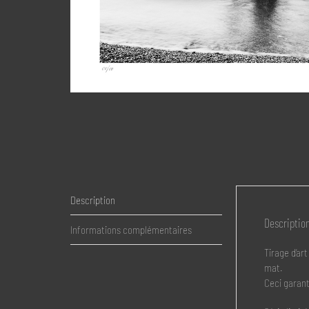
Description
Descriptio
Informations complémentaires
Tirage d’a
mat.
Ceci garanti