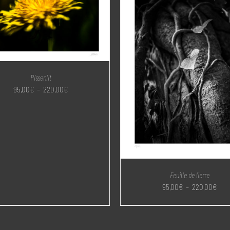
Pissenlit
Plage
95,00
€
–
220,00
€
de
prix :
95,00€
à
220,00€
Feuille de lierre
Plag
95,00
€
–
220,00
€
de
prix 
95,0