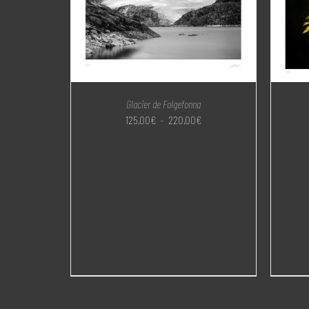
Glacier de Folgefonna
Plage
125,00
€
–
220,00
€
de
prix :
125,00€
à
220,00€