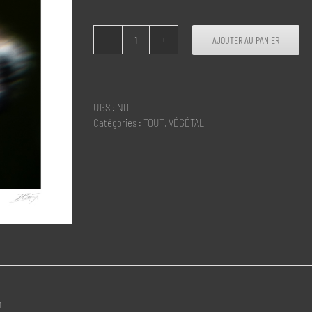
AJOUTER AU PANIER
quantité
de
Bourrache
UGS :
ND
Catégories :
TOUT
,
VÉGÉTAL
n