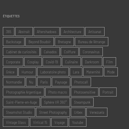
,00€
ÉTIQUETTES
365
Abstrait
Aftershadows
Architecture
Artisanat
Backstage
Beyond Boudoir
Bretagne
Bureau de l'étrange
Cabinet de curiosités
Calvados
Coiffure
Coronavirus
Corporate
Cosplay
Covid-19
Culinaire
Darkroom
Film
Grèce
Humour
Laboratoire photo
Lara
Maternité
Mode
Normandie
Nu
Paris
Paysage
Photocall
Photographie Argentique
Photo macro
Photosensitive
Portrait
Saint-Pierre-en-Auge
Sphère VR 360°
Steampunk
Steamshot Studio
Street Photography
Urbex
Venezuela
Vintage Glass
Virtical 15
Voyage
Youtube