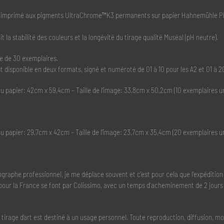
rt imprimé aux pigments UltraChrome™K3 permanents sur papier Hahnemühle Ph
t la stabilité des couleurs et la longévité du tirage qualité Muséal (pH neutre).
ée de 30 exemplaires.
t disponible en deux formats, signé et numéroté de 01 à 10 pour les A2 et 01 à 20
 du papier: 42cm x 59,4cm – Taille de l’image: 33,8cm x 50,2cm (10 exemplaires u
 du papier: 29,7cm x 42cm – Taille de l’image: 23,7cm x 35,4cm (20 exemplaires u
graphe professionnel, je me déplace souvent et c'est pour cela que l'expédition
pour la France se font par Colissimo, avec un temps d'acheminement de 2 jours
n tirage d’art est destiné à un usage personnel. Toute reproduction, diffusion, 