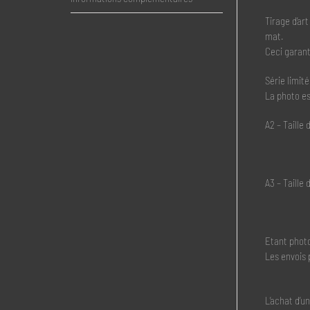
Tirage d’a
mat.
Ceci garanti
Série limit
La photo es
A2 – Taille
A3 – Taille
Etant photo
Les envois 
L’achat d’u