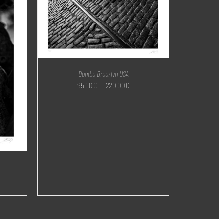
Dumbo Brooklyn USA
Plage
95,00
€
–
220,00
€
de
prix :
95,00€
à
220,00€
e
:
0€