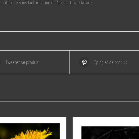
st interdite sans l’autorisation de l’auteur David Arraez
Tweeter ce produit
Épingler ce produit