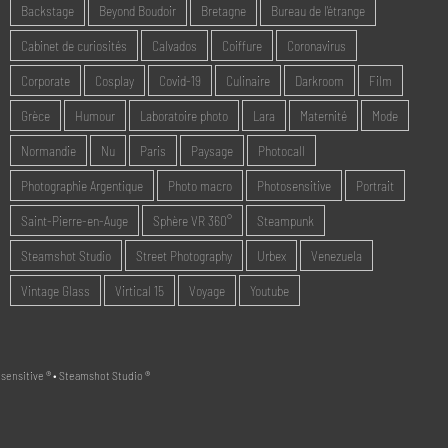
Backstage
Beyond Boudoir
Bretagne
Bureau de l'étrange
Cabinet de curiosités
Calvados
Coiffure
Coronavirus
Corporate
Cosplay
Covid-19
Culinaire
Darkroom
Film
Grèce
Humour
Laboratoire photo
Lara
Maternité
Mode
Normandie
Nu
Paris
Paysage
Photocall
Photographie Argentique
Photo macro
Photosensitive
Portrait
Saint-Pierre-en-Auge
Sphère VR 360°
Steampunk
Steamshot Studio
Street Photography
Urbex
Venezuela
Vintage Glass
Virtical 15
Voyage
Youtube
tosensitive ® • Steamshot Studio ®