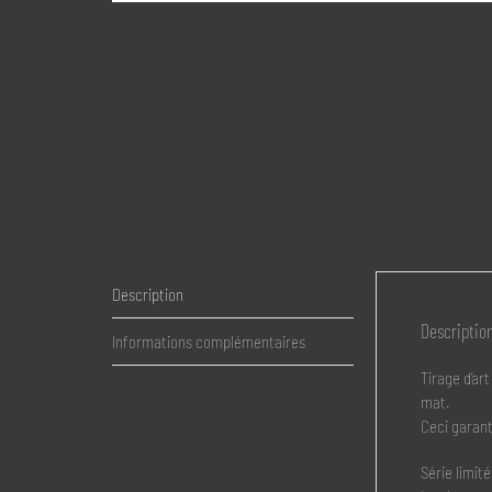
Description
Descriptio
Informations complémentaires
Tirage d’a
mat.
Ceci garanti
Série limit