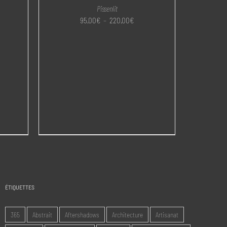
Pissenlit
e
Plage
95,00
€
–
220,00
€
de
:
prix :
0€
95,00€
à
,00€
220,00€
ÉTIQUETTES
365
Abstrait
Aftershadows
Architecture
Artisanat