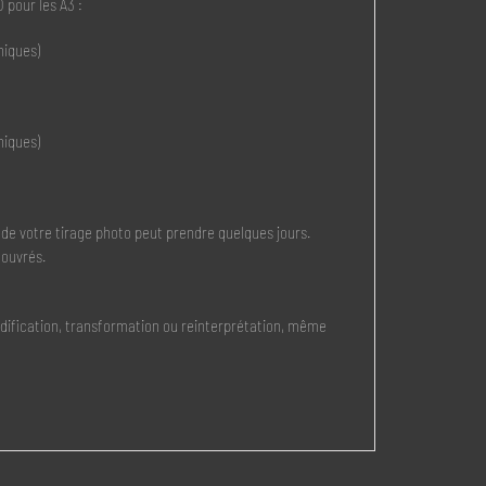
 pour les A3 :
niques)
niques)
 de votre tirage photo peut prendre quelques jours.
 ouvrés.
modification, transformation ou reinterprétation, même