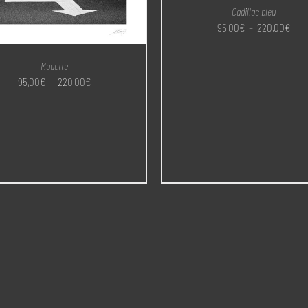
Cadillac bleu
Plag
95,00
€
–
220,00
€
de
prix 
Mouette
95,0
Plage
95,00
€
–
220,00
€
à
de
220
prix :
95,00€
à
220,00€