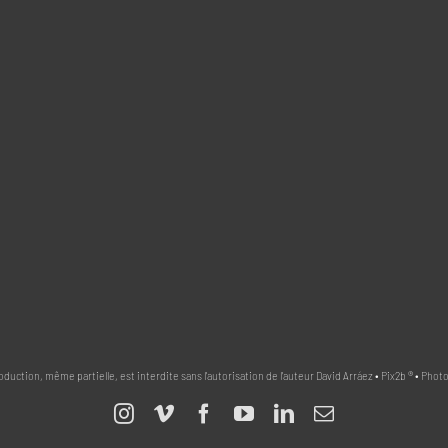
uction, même partielle, est interdite sans l'autorisation de l'auteur David Arráez • Pix2b ® • Pho
Instagram
Vimeo
Facebook
YouTube
LinkedIn
Email