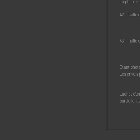
La photo es
A2 – Taille
A3 – Taille
Etant photo
Les envois 
L’achat d’u
partielle, e