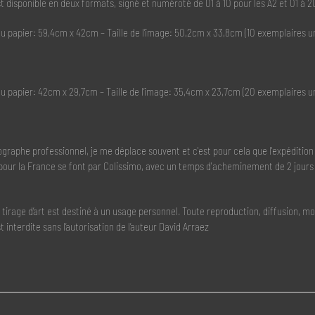
t disponible en deux formats, signé et numéroté de 01 à 10 pour les A2 et 01 à 20
 du papier: 59,4cm x 42cm – Taille de l’image: 50,2cm x 33,8cm (10 exemplaires u
 du papier: 42cm x 29,7cm – Taille de l’image: 35,4cm x 23,7cm (20 exemplaires u
graphe professionnel, je me déplace souvent et c'est pour cela que l'expédition
pour la France se font par Colissimo, avec un temps d'acheminement de 2 jours
n tirage d’art est destiné à un usage personnel. Toute reproduction, diffusion, 
st interdite sans l’autorisation de l’auteur David Arraez