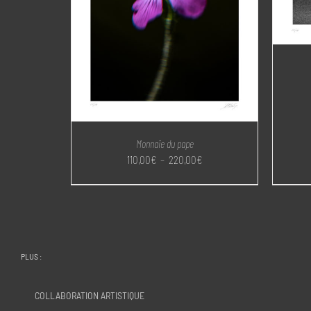
Monnaie du pape
Plage
110,00
€
–
220,00
€
de
prix :
110,00€
à
220,00€
PLUS :
COLLABORATION ARTISTIQUE