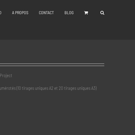
O
A PROPOS
CONTACT
BLOG
 Project
numérotés (10 tirages uniques A2 et 20 tirages uniques A3)
