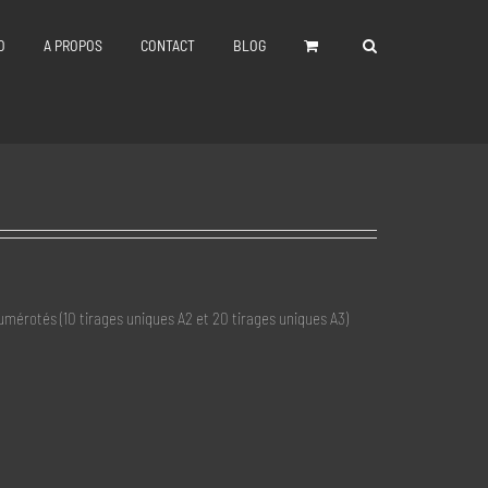
O
A PROPOS
CONTACT
BLOG
numérotés (10 tirages uniques A2 et 20 tirages uniques A3)
