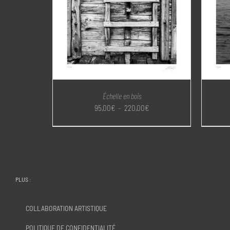
Échelle en bois
Plage
95,00
€
–
220,00
€
de
prix :
95,00€
à
220,00€
PLUS :
COLLABORATION ARTISTIQUE
POLITIQUE DE CONFIDENTIALITÉ