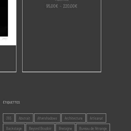
Plage
95,00
€
–
220,00
€
de
prix :
95,00€
à
220,00€
e
:
0€
,00€
ÉTIQUETTES
365
Abstrait
Aftershadows
Architecture
Artisanat
Backstage
Beyond Boudoir
Bretagne
Bureau de l'étrange