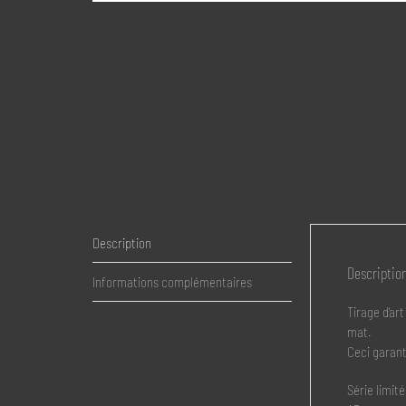
Description
Descriptio
Informations complémentaires
Tirage d’a
mat.
Ceci garanti
Série limit