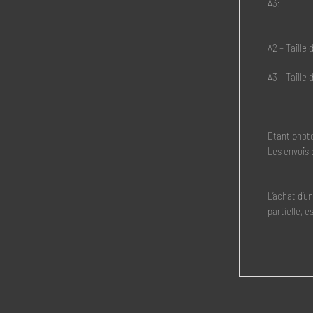
A3:
A2 – Taille
A3 – Taille
Etant photo
Les envois 
L’achat d’u
partielle, e