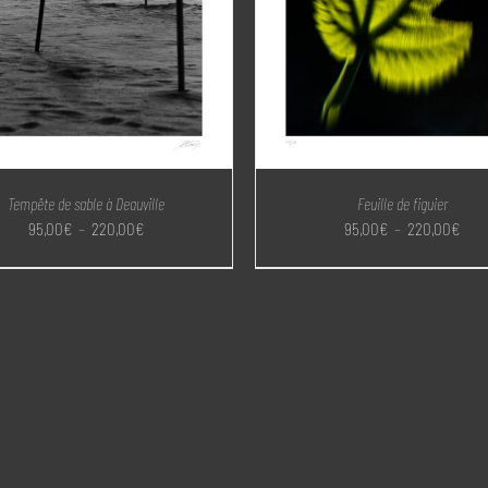
Tempête de sable à Deauville
Feuille de figuier
Plage
Plag
95,00
€
–
220,00
€
95,00
€
–
220,00
€
de
de
prix :
prix 
95,00€
95,0
à
à
220,00€
220