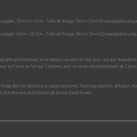
 du papier: 59,4cm x 42cm – Taille de l’image: 51cm x 34cm (10 exemplaires uniqu
 du papier: 42cm x 29,7cm – Taille de l’image: 36cm x 24cm (20 exemplaires uniq
graphe professionnel, je me déplace souvent et c'est pour cela que l'expédition
pour la France se font par Colissimo, avec un temps d'acheminement de 2 jours
n tirage d’art est destiné à un usage personnel. Toute reproduction, diffusion, 
st interdite sans l’autorisation de l’auteur David Arraez