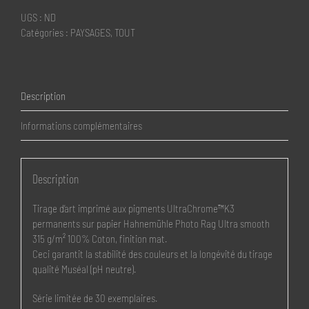
Plaine
UGS :
ND
de
Catégories :
PAYSAGES
,
TOUT
Caen
Description
Informations complémentaires
Description
Tirage d’art imprimé aux pigments UltraChrome™K3
permanents sur papier Hahnemühle Photo Rag Ultra smooth
315 g/m² 100% Coton, finition mat.
Ceci garantit la stabilité des couleurs et la longévité du tirage
qualité Muséal (pH neutre).
Série limitée de 30 exemplaires.