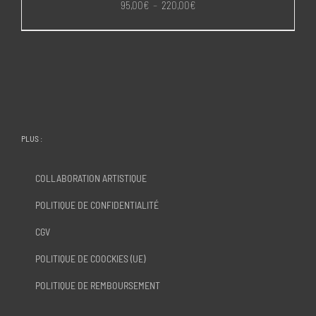
Plage
95,00
€
–
220,00
€
de
prix :
95,00€
à
220,00€
PLUS :
COLLABORATION ARTISTIQUE
POLITIQUE DE CONFIDENTIALITÉ
CGV
POLITIQUE DE COOCKIES (UE)
POLITIQUE DE REMBOURSEMENT