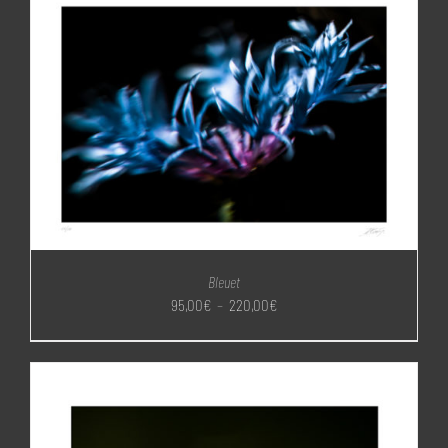
à
220,00€
Bleuet
Plage
95,00
€
–
220,00
€
de
prix :
95,00€
à
220,00€