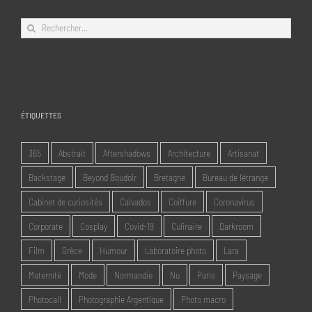
Rechercher:
ÉTIQUETTES
365
Abstrait
Aftershadows
Architecture
Artisanat
Backstage
Beyond Boudoir
Bretagne
Bureau de l'étrange
Cabinet de curiosités
Calvados
Coiffure
Coronavirus
Corporate
Cosplay
Covid-19
Culinaire
Darkroom
Film
Grèce
Humour
Laboratoire photo
Lara
Maternité
Mode
Normandie
Nu
Paris
Paysage
Photocall
Photographie Argentique
Photo macro