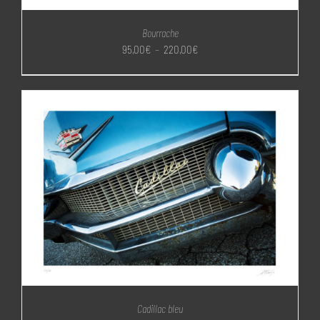
Bourrache
Plage
95,00
€
–
220,00
€
de
prix :
95,00€
à
220,00€
Cadillac bleu