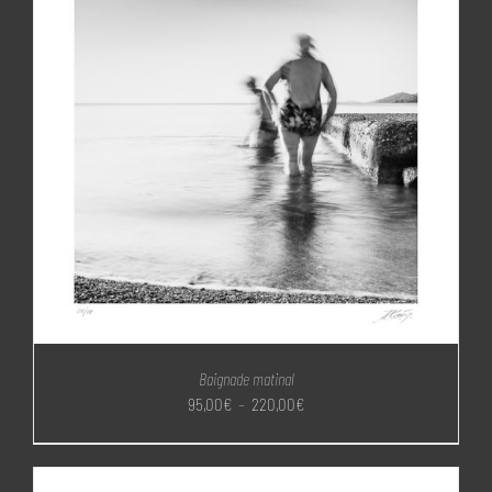
Baignade matinal
Plage
95,00
€
–
220,00
€
de
prix :
95,00€