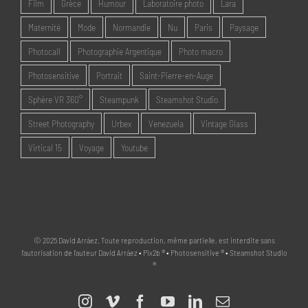
Film
Grèce
Humour
Laboratoire photo
Lara
Maternité
Mode
Normandie
Nu
Paris
Paysage
Photocall
Photographie Argentique
Photo macro
Photosensitive
Portrait
Saint-Pierre-en-Auge
Sphère VR 360°
Steampunk
Steamshot Studio
Street Photography
Urbex
Venezuela
Vintage Glass
Virtical 15
Voyage
Youtube
© 2025 David Arráez. Toute reproduction, même partielle, est interdite sans
l'autorisation de l'auteur David Arráez • Pix2b ® • Photosensitive ® • Steamshot Studio
®
Instagram
Vimeo
Facebook
YouTube
LinkedIn
Email