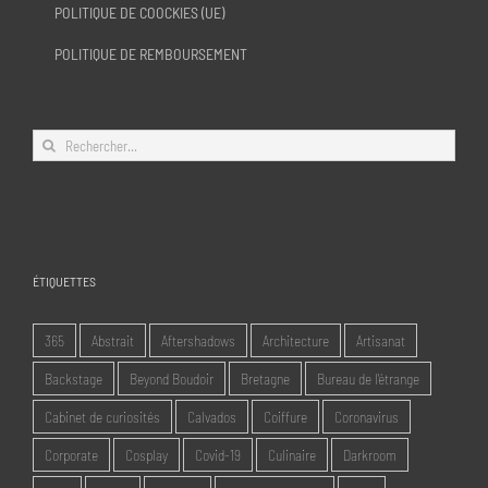
POLITIQUE DE COOCKIES (UE)
POLITIQUE DE REMBOURSEMENT
Rechercher:
ÉTIQUETTES
365
Abstrait
Aftershadows
Architecture
Artisanat
Backstage
Beyond Boudoir
Bretagne
Bureau de l'étrange
Cabinet de curiosités
Calvados
Coiffure
Coronavirus
Corporate
Cosplay
Covid-19
Culinaire
Darkroom