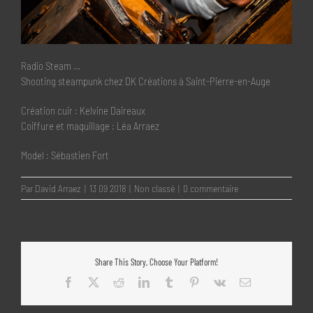
Radio Steam …
Shooting steampunk chez DK Créations à Saint-Pierre-en-Auge
Création cuir : Kelvine Daireaux
Coiffure et maquillage : Léa Arraez
Model : Sébastien Fort
Par
David Arraez
|
13 09 2018
|
Non classé
|
0 commentaire
Share This Story, Choose Your Platform!
Facebook
X
Reddit
LinkedIn
Tumblr
Pinterest
Vk
Email