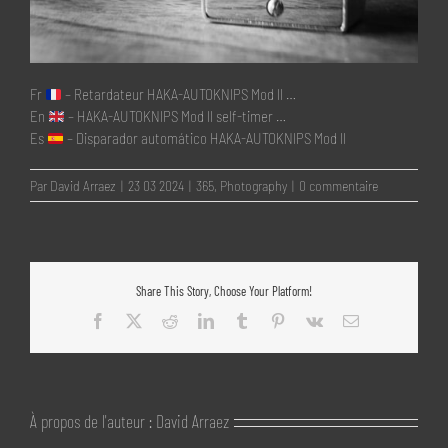
Fr
– Retardateur HAKA-AUTOKNIPS Mod II …
En
– HAKA-AUTOKNIPS Mod II self-timer …
Es
– Disparador automático HAKA-AUTOKNIPS Mod II
Par
David Arraez
|
23 03 2024
|
365
,
Photography
|
0 commentaire
Share This Story, Choose Your Platform!
Facebook
X
Reddit
LinkedIn
Tumblr
Pinterest
Vk
Email
À propos de l'auteur :
David Arraez