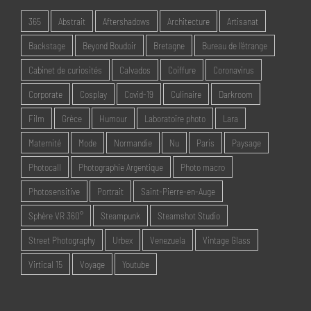
365
Abstrait
Aftershadows
Architecture
Artisanat
Backstage
Beyond Boudoir
Bretagne
Bureau de l'étrange
Cabinet de curiosités
Calvados
Coiffure
Coronavirus
Corporate
Cosplay
Covid-19
Culinaire
Darkroom
Film
Grèce
Humour
Laboratoire photo
Lara
Maternité
Mode
Normandie
Nu
Paris
Paysage
Photocall
Photographie Argentique
Photo macro
Photosensitive
Portrait
Saint-Pierre-en-Auge
Sphère VR 360°
Steampunk
Steamshot Studio
Street Photography
Urbex
Venezuela
Vintage Glass
Virtical 15
Voyage
Youtube