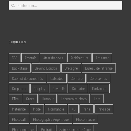
Rechercher:
ÉTIQUETTES
365
Abstrait
Aftershadows
Architecture
Artisanat
Backstage
Beyond Boudoir
Bretagne
Bureau de l'étrange
Cabinet de curiosités
Calvados
Coiffure
Coronavirus
Corporate
Cosplay
Covid-19
Culinaire
Darkroom
Film
Grèce
Humour
Laboratoire photo
Lara
Maternité
Mode
Normandie
Nu
Paris
Paysage
Photocall
Photographie Argentique
Photo macro
Photosensitive
Portrait
Saint-Pierre-en-Auge