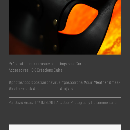
Préparation de nouveaux shootings post Corona …
Accessoires : DK Créations Cuirs
#photoshoot
#postcoronavirus
#postcorona
#cuir
#leather
#mask
#leathermask
#masqueencuir
#fujixt3
Par
David Arraez
|
17 03 2020
|
Art
,
Job
,
Photography
|
0 commentaire