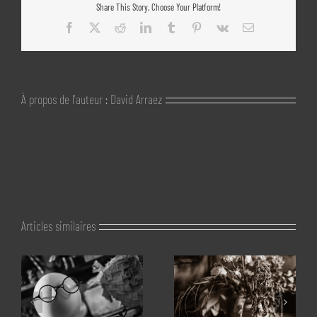
Share This Story, Choose Your Platform!
Facebook
X
Reddit
LinkedIn
Tumblr
Pinterest
Vk
Email
À propos de l'auteur :
David Arraez
Articles similaires