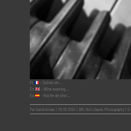
Fr
– Soirée vin …
En
– Wine evening …
Es
– Noche de vino …
Par
David Arraez
|
05 05 2024
|
365
,
Non classé
,
Photography
|
0