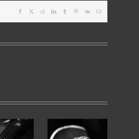
Facebook
X
Reddit
LinkedIn
Tumblr
Pinterest
Vk
Email