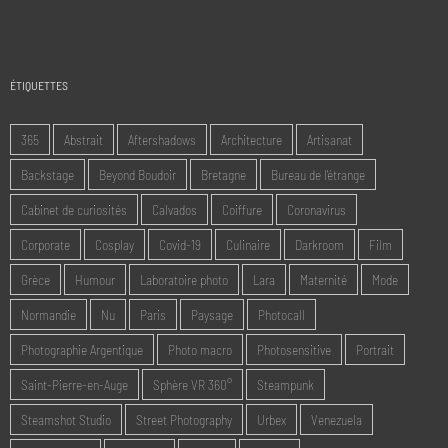
ÉTIQUETTES
365
Abstrait
Aftershadows
Architecture
Artisanat
Backstage
Beyond Boudoir
Bretagne
Bureau de l'étrange
Cabinet de curiosités
Calvados
Coiffure
Coronavirus
Corporate
Cosplay
Covid-19
Culinaire
Darkroom
Film
Grèce
Humour
Laboratoire photo
Lara
Maternité
Mode
Normandie
Nu
Paris
Paysage
Photocall
Photographie Argentique
Photo macro
Photosensitive
Portrait
Saint-Pierre-en-Auge
Sphère VR 360°
Steampunk
Steamshot Studio
Street Photography
Urbex
Venezuela