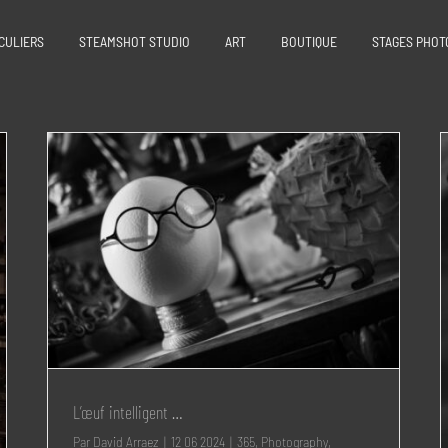
CULIERS
STEAMSHOT STUDIO
ART
BOUTIQUE
STAGES PHOT
L’œuf intelligent …
Par
David Arraez
|
12 06 2024
|
365
,
Photography
,