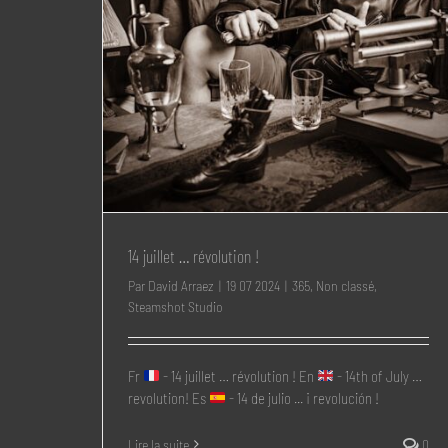
14 juillet … révolution !
Par
David Arraez
|
19 07 2024
|
365
,
Non classé
,
Steamshot Studio
Fr
- 14 juillet … révolution ! En
- 14th of July …
revolution! Es
- 14 de julio ... ¡ revolución !
Lire la suite
0