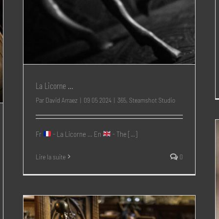
La Licorne …
Par
David Arraez
|
09 05 2024
|
365
,
Steamshot Studio
Fr
- La Licorne … En
- The [...]
Lire la suite
0