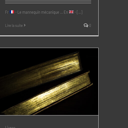
Fr
- Le mannequin mécanique … En
- [...]
Lire la suite
0
Livres …