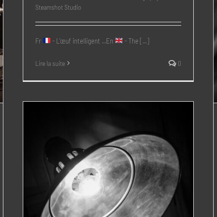
Steamshot Studio
Fr
- L'œuf intelligent ...En
- The [...]
Lire la suite
0