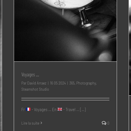
Voyages …
Par
David Arraez
|
16 05 2024
|
365
,
Photography
,
Steamshot Studio
Fr
- Voyages … En
- Travel … [...]
Lire la suite
0