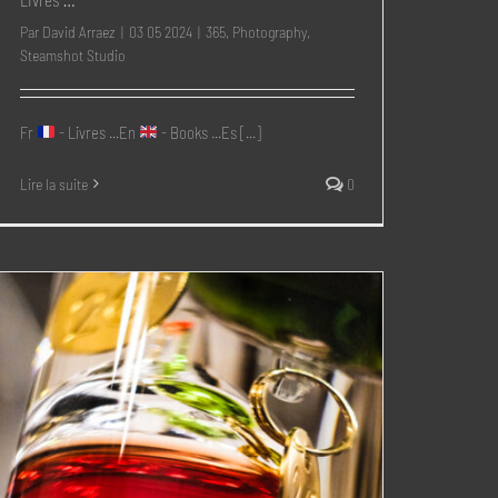
Par
David Arraez
|
03 05 2024
|
365
,
Photography
,
Steamshot Studio
Fr
- Livres ...En
- Books ...Es [...]
Lire la suite
0