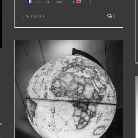
Fr
- Éclairer le monde …En
- [...]
Lire la suite
0