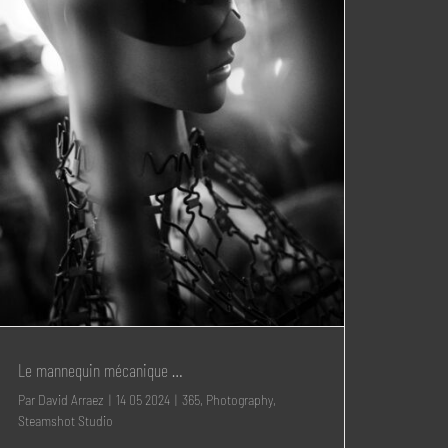
Le mannequin mécanique …
Par
David Arraez
|
14 05 2024
|
365
,
Photography
,
Steamshot Studio