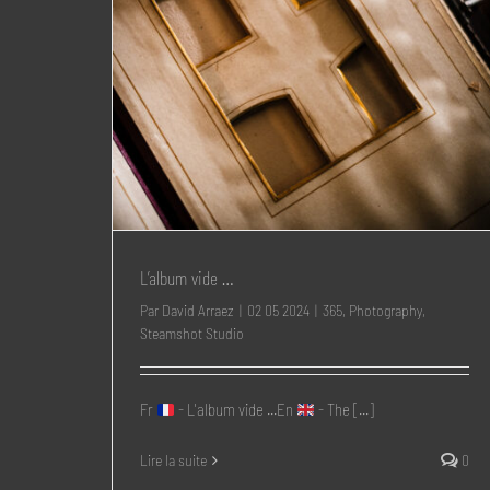
L’album vide …
Par
David Arraez
|
02 05 2024
|
365
,
Photography
,
Steamshot Studio
Fr
- L'album vide ...En
- The [...]
Lire la suite
0