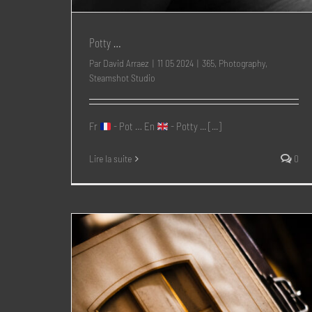
Potty …
Par
David Arraez
|
11 05 2024
|
365
,
Photography
,
Steamshot Studio
Fr
- Pot … En
- Potty ... [...]
Lire la suite
0