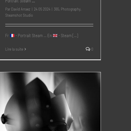
Portrait Steam …
Par
David Arraez
|
24 05 2024
|
365
,
Photography
,
Steamshot Studio
Fr
- Portrait Steam … En
- Steam [...]
Lire la suite
0