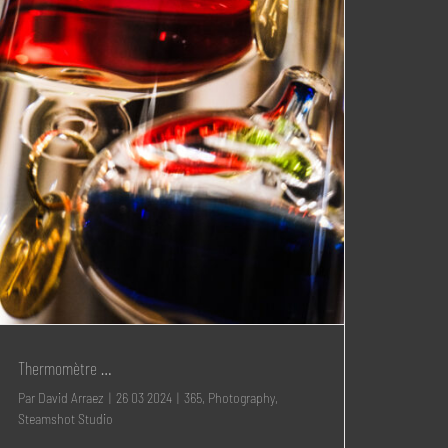
Thermomètre …
Par
David Arraez
|
26 03 2024
|
365
,
Photography
,
Steamshot Studio