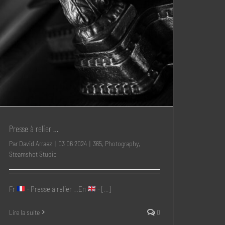
Presse à relier …
Par
David Arraez
|
03 06 2024
|
365
,
Photography
,
Steamshot Studio
Fr
- Presse à relier …En
- [...]
Lire la suite
0