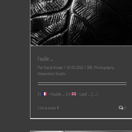
Feuille …
Par
David Arraez
|
20 05 2024
|
365
,
Photography
,
Steamshot Studio
Fr
- Feuille … En
- Leaf … [...]
Lire la suite
0