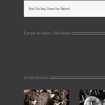
Share This Story, Choose Your Platform!
À propos de l'auteur :
David Arraez
Articles similaires