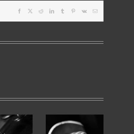
Facebook
X
Reddit
LinkedIn
Tumblr
Pinterest
Vk
Email