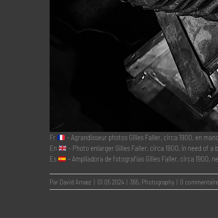
Fr
– Agrandisseur photos Gilles Faller, circa 1900, en ma
En
– Photo enlarger Gilles Faller, circa 1900, in need of a b
Es
– Ampliadora de fotografías Gilles Faller, circa 1900,
Par
David Arraez
|
01 05 2024
|
365
,
Photography
|
0 commentair