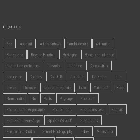
ÉTIQUETTES
365
Abstrait
Aftershadows
Architecture
Artisanat
Backstage
Beyond Boudoir
Bretagne
Bureau de l'étrange
Cabinet de curiosités
Calvados
Coiffure
Coronavirus
Corporate
Cosplay
Covid-19
Culinaire
Darkroom
Film
Grèce
Humour
Laboratoire photo
Lara
Maternité
Mode
Normandie
Nu
Paris
Paysage
Photocall
Photographie Argentique
Photo macro
Photosensitive
Portrait
Saint-Pierre-en-Auge
Sphère VR 360°
Steampunk
Steamshot Studio
Street Photography
Urbex
Venezuela