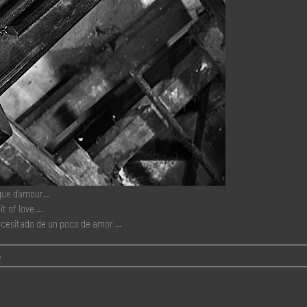
nque d’amour…
it of love …
 necesitado de un poco de amor …
e