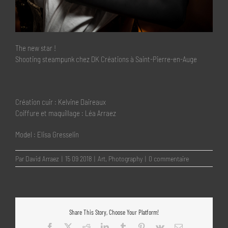
The new star !
Shooting steampunk chez DK Créations à Saint-Pierre-en-Auge
Création cuir : Kelvine Daireaux
Coiffure et maquillage : Léa Arraez
Model : Elisa Gresselin
Par
David Arraez
|
15 09 2018
|
Art
,
Photography
|
0 commentaire
Share This Story, Choose Your Platform!
Facebook
X
Reddit
LinkedIn
Tumblr
Pinterest
Vk
Email