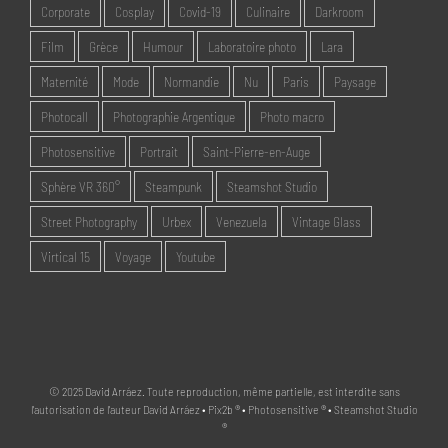
Corporate
Cosplay
Covid-19
Culinaire
Darkroom
Film
Grèce
Humour
Laboratoire photo
Lara
Maternité
Mode
Normandie
Nu
Paris
Paysage
Photocall
Photographie Argentique
Photo macro
Photosensitive
Portrait
Saint-Pierre-en-Auge
Sphère VR 360°
Steampunk
Steamshot Studio
Street Photography
Urbex
Venezuela
Vintage Glass
Virtical 15
Voyage
Youtube
© 2025 David Arráez. Toute reproduction, même partielle, est interdite sans
l'autorisation de l'auteur David Arráez • Pix2b ® • Photosensitive ® • Steamshot Studio
®