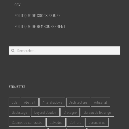
CGV
POLITIQUE DE COOCKIES (UE)
POLITIQUE DE REMBOURSEMENT
Rechercher:
ÉTIQUETTES
365
Abstrait
Aftershadows
Architecture
Artisanat
Backstage
Beyond Boudoir
Bretagne
Bureau de l'étrange
Cabinet de curiosités
Calvados
Coiffure
Coronavirus