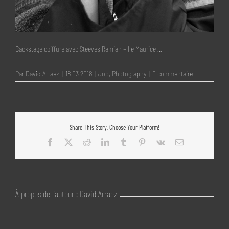
Backstage coiffure avec Steeves Ramiah – Ile Maurice …
Par
David Arraez
|
18 03 2018
|
Job
,
Photography
|
0 commentaire
Share This Story, Choose Your Platform!
Facebook
X
Reddit
LinkedIn
Tumblr
Pinterest
Vk
Email
À propos de l'auteur :
David Arraez