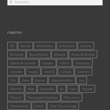
Rechercher:
ÉTIQUETTES
365
Abstrait
Aftershadows
Architecture
Artisanat
Backstage
Beyond Boudoir
Bretagne
Bureau de l'étrange
Cabinet de curiosités
Calvados
Coiffure
Coronavirus
Corporate
Cosplay
Covid-19
Culinaire
Darkroom
Film
Grèce
Humour
Laboratoire photo
Lara
Maternité
Mode
Normandie
Nu
Paris
Paysage
Photocall
Photographie Argentique
Photo macro
Photosensitive
Portrait
Saint-Pierre-en-Auge