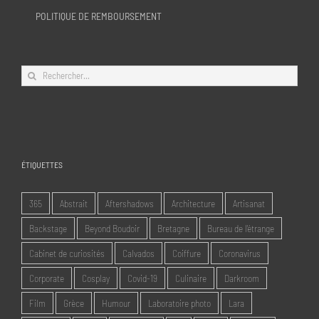
POLITIQUE DE REMBOURSEMENT
Rechercher:
ÉTIQUETTES
365
Abstrait
Aftershadows
Architecture
Artisanat
Backstage
Beyond Boudoir
Bretagne
Bureau de l'étrange
Cabinet de curiosités
Calvados
Coiffure
Coronavirus
Corporate
Cosplay
Covid-19
Culinaire
Darkroom
Film
Grèce
Humour
Laboratoire photo
Lara