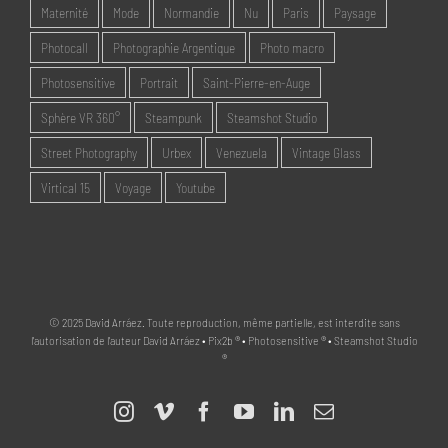
Maternité
Mode
Normandie
Nu
Paris
Paysage
Photocall
Photographie Argentique
Photo macro
Photosensitive
Portrait
Saint-Pierre-en-Auge
Sphère VR 360°
Steampunk
Steamshot Studio
Street Photography
Urbex
Venezuela
Vintage Glass
Virtical 15
Voyage
Youtube
© 2025 David Arráez. Toute reproduction, même partielle, est interdite sans
l'autorisation de l'auteur David Arráez • Pix2b ® • Photosensitive ® • Steamshot Studio
®
Instagram
Vimeo
Facebook
YouTube
LinkedIn
Email