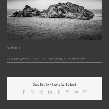
Bretagne
Par
David Arraez
|
17 03 2018
|
Photography
|
0 commentaire
Share This Story, Choose Your Platform!
Facebook
X
Reddit
LinkedIn
Tumblr
Pinterest
Vk
Email