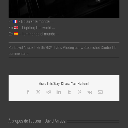
Fr
– Éclairer le monde …
En
– Lighting the world …
Es
– Iluminando el mundo …
Par
David Arraez
|
25 05 2024
|
365
,
Photography
,
Steamshot Studio
|
0
commentaire
Share This Story, Choose Your Platform!
Facebook
X
Reddit
LinkedIn
Tumblr
Pinterest
Vk
Email
À propos de l'auteur :
David Arraez