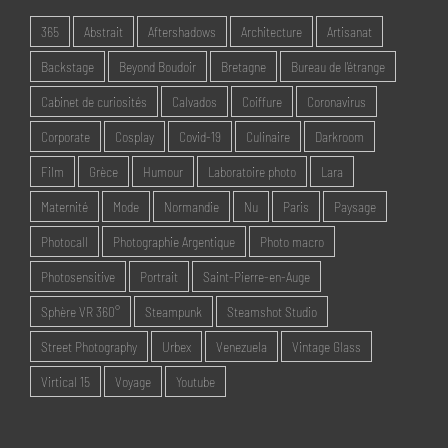
365
Abstrait
Aftershadows
Architecture
Artisanat
Backstage
Beyond Boudoir
Bretagne
Bureau de l'étrange
Cabinet de curiosités
Calvados
Coiffure
Coronavirus
Corporate
Cosplay
Covid-19
Culinaire
Darkroom
Film
Grèce
Humour
Laboratoire photo
Lara
Maternité
Mode
Normandie
Nu
Paris
Paysage
Photocall
Photographie Argentique
Photo macro
Photosensitive
Portrait
Saint-Pierre-en-Auge
Sphère VR 360°
Steampunk
Steamshot Studio
Street Photography
Urbex
Venezuela
Vintage Glass
Virtical 15
Voyage
Youtube