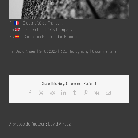
Fr
– Électricité de France …
En
– French Electricity Company …
Es
– Compania Electricidad Frances …
Par
David Arraez
|
24 06 2023
|
365
,
Photography
|
0 commentaire
Share This Story, Choose Your Platform!
Facebook
X
Reddit
LinkedIn
Tumblr
Pinterest
Vk
Email
À propos de l'auteur :
David Arraez