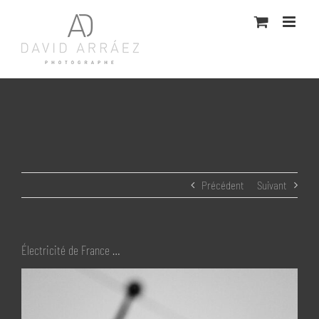
Passer
au
contenu
Précédent
Suivant
Électricité de France …